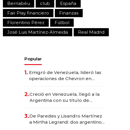
Bernabéu
club
España
Fair Play financiero
Finanzas
Florentino Pérez
Fútbol
José Luis Martínez-Almeida
Real Madrid
Popular
1.
Emigró de Venezuela, lideró las
operaciones de Chevron en
EE.UU. y hoy es la única mujer
CEO en Vaca Muerta
2.
Creció en Venezuela, llegó a la
Argentina con su título de
abogado y construyó un imperio
gastronómico que revoluciona
3.
De Paredes y Lisandro Martínez
las marcas "fast premium"
a Mirtha Legrand: dos argentinos
impulsan el negocio del wellness