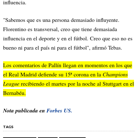
influencia.
"Sabemos que es una persona demasiado influyente.
Florentino es transversal, creo que tiene demasiada
influencia en el deporte y en el fútbol. Creo que eso no es
bueno ni para el país ni para el fútbol", afirmó Tebas.
Los comentarios de Pallín llegan en momentos en los que
el Real Madrid defiende su 15ª corona en la
Champions
League
recibiendo el martes por la noche al Stuttgart en el
Bernabéu.
Nota publicada en
Forbes US.
TAGS