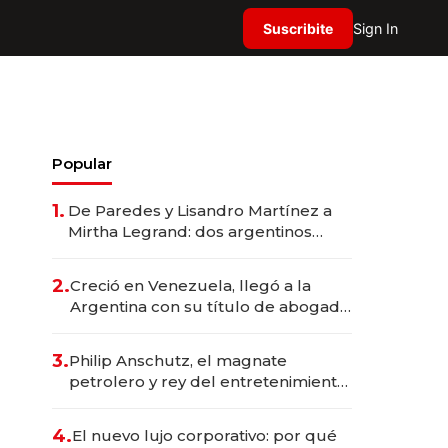
Suscribite
Sign In
Popular
1.
De Paredes y Lisandro Martínez a
Mirtha Legrand: dos argentinos
impulsan el negocio del wellness
deportivo y el cuidado corporal
2.
Creció en Venezuela, llegó a la
Argentina con su título de abogado
y construyó un imperio
gastronómico que revoluciona las
3.
Philip Anschutz, el magnate
marcas "fast premium"
petrolero y rey del entretenimiento
que va por la licitación de
Tecnópolis junto a Fénix
4.
El nuevo lujo corporativo: por qué