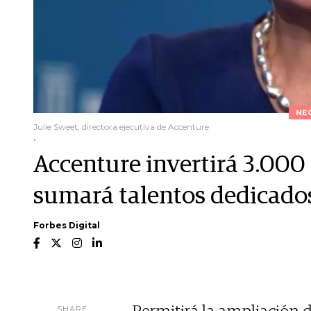
NE
Julie Sweet, directora ejecutiva de Accenture
.
Accenture invertirá 3.000 
sumará talentos dedicados
Forbes Digital
SHARE