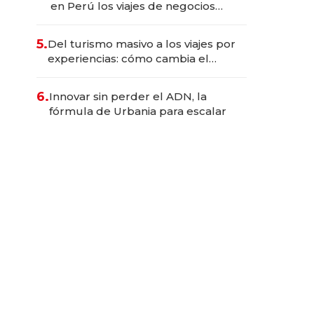
en Perú los viajes de negocios
dejan de ser reuniones para
convertirse en experiencias
5.
Del turismo masivo a los viajes por
transformadoras
experiencias: cómo cambia el
negocio de la asistencia al viajero
6.
Innovar sin perder el ADN, la
fórmula de Urbania para escalar