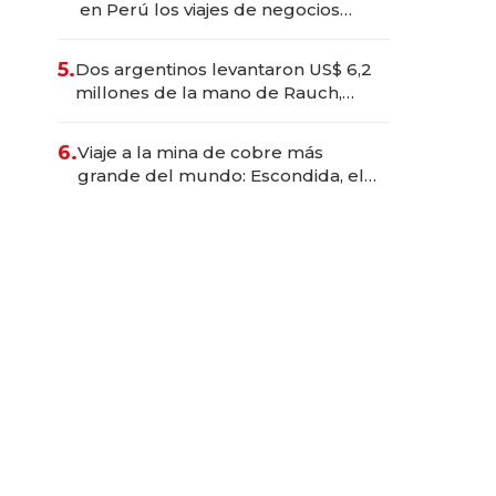
en Perú los viajes de negocios
dejan de ser reuniones para
convertirse en experiencias
5.
Dos argentinos levantaron US$ 6,2
transformadoras
millones de la mano de Rauch,
Englebienne y Woloski
6.
Viaje a la mina de cobre más
grande del mundo: Escondida, el
gigante chileno que exporta US$
14.000 millones anuales