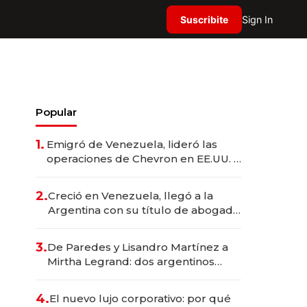
Suscribite
Sign In
Popular
1.
Emigró de Venezuela, lideró las
operaciones de Chevron en EE.UU. y
hoy es la única mujer CEO en Vaca
Muerta
2.
Creció en Venezuela, llegó a la
Argentina con su título de abogado
y construyó un imperio
gastronómico que revoluciona las
3.
De Paredes y Lisandro Martínez a
marcas "fast premium"
Mirtha Legrand: dos argentinos
impulsan el negocio del wellness
deportivo y el cuidado corporal
4.
El nuevo lujo corporativo: por qué