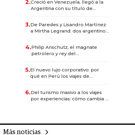
2.
Creció en Venezuela, llegó a la
Argentina con su título de
abogado y construyó un imperio
gastronómico que revoluciona
3.
De Paredes y Lisandro Martínez
las marcas "fast premium"
a Mirtha Legrand: dos argentinos
impulsan el negocio del wellness
deportivo y el cuidado corporal
4.
Philip Anschutz, el magnate
petrolero y rey del
entretenimiento que va por la
licitación de Tecnópolis junto a
5.
El nuevo lujo corporativo: por
Fénix
qué en Perú los viajes de
negocios dejan de ser reuniones
para convertirse en experiencias
6.
Del turismo masivo a los viajes
transformadoras
por experiencias: cómo cambia el
negocio de la asistencia al viajero
Más noticias