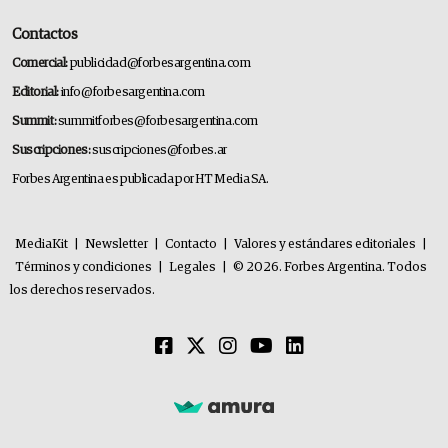
Contactos
Comercial:
publicidad@forbesargentina.com
Editorial:
info@forbesargentina.com
Summit:
summitforbes@forbesargentina.com
Suscripciones:
suscripciones@forbes.ar
Forbes Argentina es publicada por HT Media SA.
MediaKit
|
Newsletter
|
Contacto
|
Valores y estándares editoriales
|
Términos y condiciones
|
Legales
|
© 2026. Forbes Argentina. Todos
los derechos reservados.