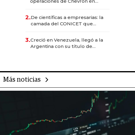
operaciones de Chevron en
EE.UU. y hoy es la única mujer
CEO en Vaca Muerta
2.
De científicas a empresarias: la
camada del CONICET que
levantó más de US$ 40 millones
para fundar startups biotech
3.
Creció en Venezuela, llegó a la
Argentina con su título de
abogado y construyó un imperio
gastronómico que revoluciona
las marcas "fast premium"
Más noticias