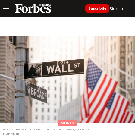
Sign In
Suscribite
MONEY
wall-street-sign-lower-manhattan-new-york-usa
FREEPIK