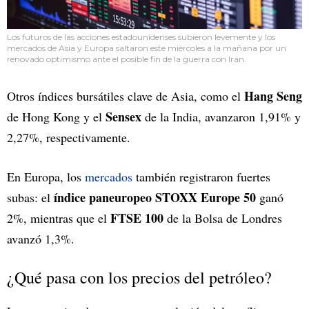
Los futuros de las acciones estadounidenses subieron levemente y los
mercados de Asia y Europa saltaron este miércoles a la mañana por un
renovado optimismo ante el posible fin de la guerra con Irán.
Hang Seng
Otros índices bursátiles clave de Asia, como el
Sensex
de Hong Kong y el
de la India, avanzaron 1,91% y
2,27%, respectivamente.
En Europa, los
mercados
también registraron fuertes
índice paneuropeo STOXX Europe 50
subas: el
ganó
FTSE 100
2%, mientras que el
de la Bolsa de Londres
avanzó 1,3%.
¿Qué pasa con los precios del petróleo?