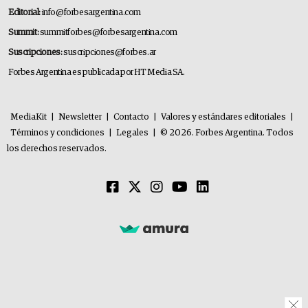
Editorial:
info@forbesargentina.com
Summit:
summitforbes@forbesargentina.com
Suscripciones:
suscripciones@forbes.ar
Forbes Argentina es publicada por HT Media SA.
MediaKit
|
Newsletter
|
Contacto
|
Valores y estándares editoriales
|
Términos y condiciones
|
Legales
|
© 2026. Forbes Argentina. Todos
los derechos reservados.