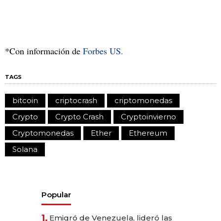
*Con información de
Forbes US.
TAGS
bitcoin
criptocrash
criptomonedas
Crypto
Crypto Crash
Cryptoinvierno
Cryptomonedas
Ether
Ethereum
Solana
Popular
1.
Emigró de Venezuela, lideró las