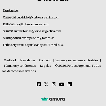
Contactos
Comercial:
publicidad@forbesargentina.com
Editorial:
info@forbesargentina.com
Summit:
summitforbes@forbesargentina.com
Suscripciones:
suscripciones@forbes.ar
Forbes Argentina es publicada por HT Media SA.
MediaKit
|
Newsletter
|
Contacto
|
Valores y estándares editoriales
|
Términos y condiciones
|
Legales
|
© 2026. Forbes Argentina. Todos
los derechos reservados.