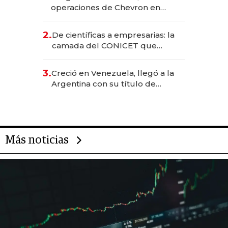
operaciones de Chevron en
EE.UU. y hoy es la única mujer
CEO en Vaca Muerta
2.
De científicas a empresarias: la
camada del CONICET que
levantó más de US$ 40 millones
para fundar startups biotech
3.
Creció en Venezuela, llegó a la
Argentina con su título de
abogado y construyó un imperio
gastronómico que revoluciona
las marcas "fast premium"
Más noticias