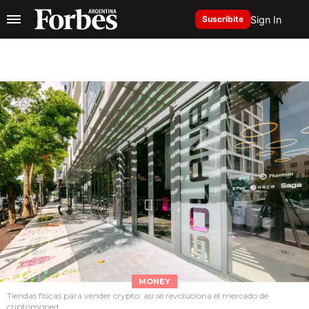
Sign In
Suscribite
MONEY
Tiendas físicas para vender crypto: así se revoluciona el mercado de
criptomoned