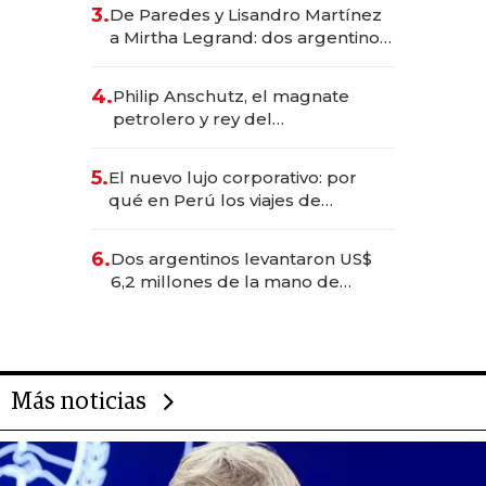
gastronómico que revoluciona
3.
De Paredes y Lisandro Martínez
las marcas "fast premium"
a Mirtha Legrand: dos argentinos
impulsan el negocio del wellness
deportivo y el cuidado corporal
4.
Philip Anschutz, el magnate
petrolero y rey del
entretenimiento que va por la
licitación de Tecnópolis junto a
5.
El nuevo lujo corporativo: por
Fénix
qué en Perú los viajes de
negocios dejan de ser reuniones
para convertirse en experiencias
6.
Dos argentinos levantaron US$
transformadoras
6,2 millones de la mano de
Rauch, Englebienne y Woloski
Más noticias