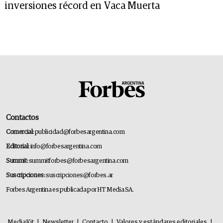
inversiones récord en Vaca Muerta
Contactos
Comercial:
publicidad@forbesargentina.com
Editorial:
info@forbesargentina.com
Summit:
summitforbes@forbesargentina.com
Suscripciones:
suscripciones@forbes.ar
Forbes Argentina es publicada por HT Media SA.
MediaKit
|
Newsletter
|
Contacto
|
Valores y estándares editoriales
|