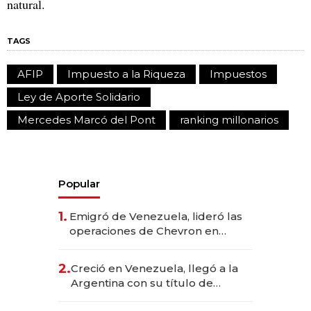
natural.
TAGS
AFIP
Impuesto a la Riqueza
Impuestos
Ley de Aporte Solidario
Mercedes Marcó del Pont
ranking millonarios
Popular
1.
Emigró de Venezuela, lideró las
operaciones de Chevron en
EE.UU. y hoy es la única mujer
CEO en Vaca Muerta
2.
Creció en Venezuela, llegó a la
Argentina con su título de
abogado y construyó un imperio