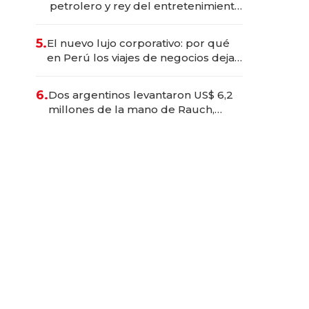
petrolero y rey del entretenimiento
que va por la licitación de
Tecnópolis junto a Fénix
5.
El nuevo lujo corporativo: por qué
en Perú los viajes de negocios dejan
de ser reuniones para convertirse
en experiencias transformadoras
6.
Dos argentinos levantaron US$ 6,2
millones de la mano de Rauch,
Englebienne y Woloski