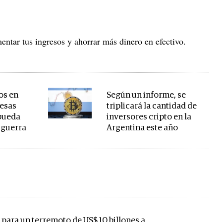
entar tus ingresos y ahorrar más dinero en efectivo.
os en
Según un informe, se
resas
triplicará la cantidad de
 pueda
inversores cripto en la
 guerra
Argentina este año
 para un terremoto de US$ 10 billones a