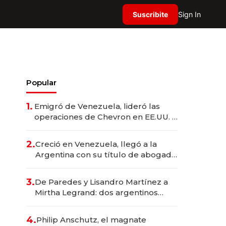
Suscribite
Sign In
Popular
1.
Emigró de Venezuela, lideró las
operaciones de Chevron en EE.UU. y
hoy es la única mujer CEO en Vaca
Muerta
2.
Creció en Venezuela, llegó a la
Argentina con su título de abogado
y construyó un imperio
gastronómico que revoluciona las
3.
De Paredes y Lisandro Martínez a
marcas "fast premium"
Mirtha Legrand: dos argentinos
impulsan el negocio del wellness
deportivo y el cuidado corporal
4.
Philip Anschutz, el magnate