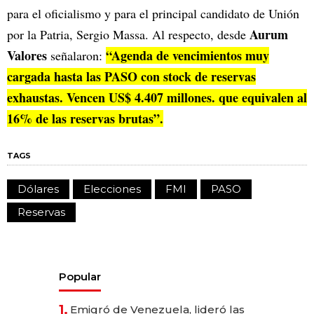
para el oficialismo y para el principal candidato de Unión
Aurum
por la Patria, Sergio Massa. Al respecto, desde
Valores
“Agenda de vencimientos muy
señalaron:
cargada hasta las PASO con stock de reservas
exhaustas. Vencen US$ 4.407 millones. que equivalen al
16% de las reservas brutas”.
TAGS
Dólares
Elecciones
FMI
PASO
Reservas
Popular
1.
Emigró de Venezuela, lideró las