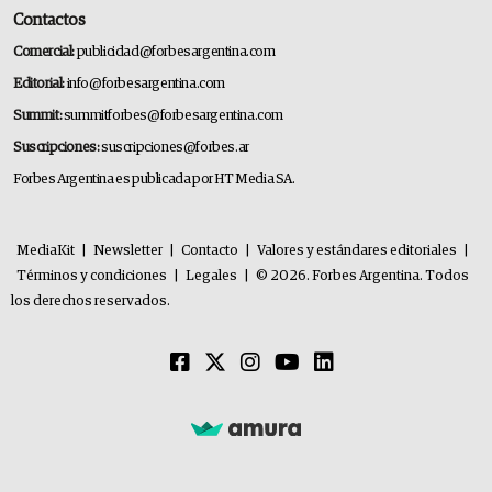
Contactos
Comercial:
publicidad@forbesargentina.com
Editorial:
info@forbesargentina.com
Summit:
summitforbes@forbesargentina.com
Suscripciones:
suscripciones@forbes.ar
Forbes Argentina es publicada por HT Media SA.
MediaKit
|
Newsletter
|
Contacto
|
Valores y estándares editoriales
|
Términos y condiciones
|
Legales
|
© 2026. Forbes Argentina. Todos
los derechos reservados.