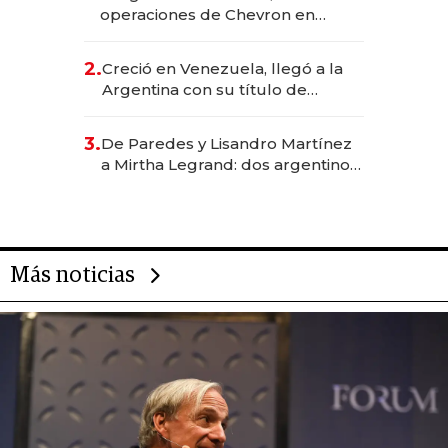
operaciones de Chevron en
EE.UU. y hoy es la única mujer
CEO en Vaca Muerta
2.
Creció en Venezuela, llegó a la
Argentina con su título de
abogado y construyó un imperio
gastronómico que revoluciona
3.
De Paredes y Lisandro Martínez
las marcas "fast premium"
a Mirtha Legrand: dos argentinos
impulsan el negocio del wellness
deportivo y el cuidado corporal
Más noticias