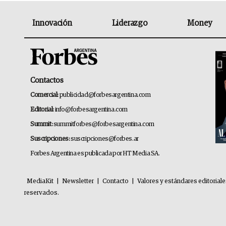
Innovación
Liderazgo
Money
Contactos
Comercial:
publicidad@forbesargentina.com
Editorial:
info@forbesargentina.com
Summit:
summitforbes@forbesargentina.com
Suscripciones:
suscripciones@forbes.ar
Forbes Argentina es publicada por HT Media SA.
MediaKit
|
Newsletter
|
Contacto
|
Valores y estándares editorial
reservados.