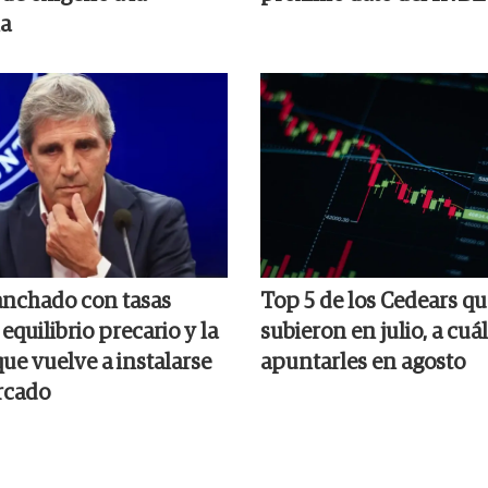
a
anchado con tasas
Top 5 de los Cedears q
 equilibrio precario y la
subieron en julio, a cuá
ue vuelve a instalarse
apuntarles en agosto
rcado