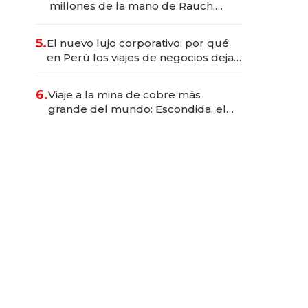
millones de la mano de Rauch,
Englebienne y Woloski
5.
El nuevo lujo corporativo: por qué
en Perú los viajes de negocios dejan
de ser reuniones para convertirse
en experiencias transformadoras
6.
Viaje a la mina de cobre más
grande del mundo: Escondida, el
gigante chileno que exporta US$
14.000 millones anuales