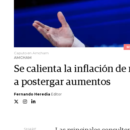
M
Caputo en Amcham
AMCHAM
Se calienta la inflación d
a postergar aumentos
Fernando Heredia
Editor
SHARE