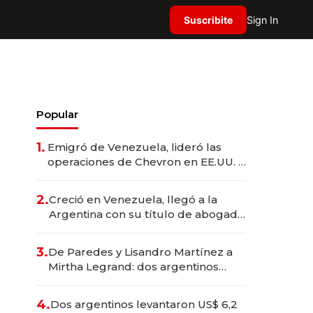
Suscribite
Sign In
Popular
1.
Emigró de Venezuela, lideró las
operaciones de Chevron en EE.UU. y
hoy es la única mujer CEO en Vaca
Muerta
2.
Creció en Venezuela, llegó a la
Argentina con su título de abogado
y construyó un imperio
gastronómico que revoluciona las
3.
De Paredes y Lisandro Martínez a
marcas "fast premium"
Mirtha Legrand: dos argentinos
impulsan el negocio del wellness
deportivo y el cuidado corporal
4.
Dos argentinos levantaron US$ 6,2