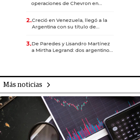
operaciones de Chevron en
EE.UU. y hoy es la única mujer
CEO en Vaca Muerta
2.
Creció en Venezuela, llegó a la
Argentina con su título de
abogado y construyó un imperio
gastronómico que revoluciona
3.
De Paredes y Lisandro Martínez
las marcas "fast premium"
a Mirtha Legrand: dos argentinos
impulsan el negocio del wellness
deportivo y el cuidado corporal
Más noticias