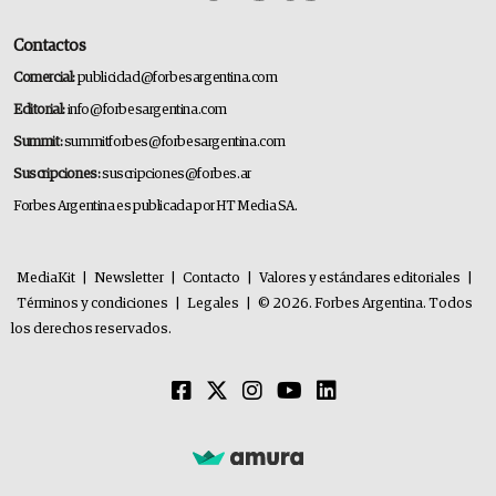
Contactos
Comercial:
publicidad@forbesargentina.com
Editorial:
info@forbesargentina.com
Summit:
summitforbes@forbesargentina.com
Suscripciones:
suscripciones@forbes.ar
Forbes Argentina es publicada por HT Media SA.
MediaKit
|
Newsletter
|
Contacto
|
Valores y estándares editoriales
|
Términos y condiciones
|
Legales
|
© 2026. Forbes Argentina. Todos
los derechos reservados.