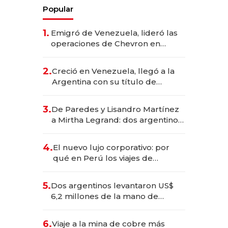
Popular
1.
Emigró de Venezuela, lideró las
operaciones de Chevron en
EE.UU. y hoy es la única mujer
CEO en Vaca Muerta
2.
Creció en Venezuela, llegó a la
Argentina con su título de
abogado y construyó un imperio
gastronómico que revoluciona
3.
De Paredes y Lisandro Martínez
las marcas "fast premium"
a Mirtha Legrand: dos argentinos
impulsan el negocio del wellness
deportivo y el cuidado corporal
4.
El nuevo lujo corporativo: por
qué en Perú los viajes de
negocios dejan de ser reuniones
para convertirse en experiencias
5.
Dos argentinos levantaron US$
transformadoras
6,2 millones de la mano de
Rauch, Englebienne y Woloski
6.
Viaje a la mina de cobre más