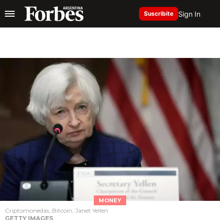
Sign In
Suscribite
MONEY
Criptomonedas, Bitcoin, Janet Yellen
GETTY IMAGES