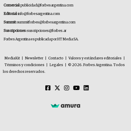
Comercial:
publicidad@forbesargentina.com
Editorial:
info@forbesargentina.com
Summit:
summitforbes@forbesargentina.com
Suscripciones:
suscripciones@forbes.ar
Forbes Argentina es publicada por HT Media SA.
MediaKit
|
Newsletter
|
Contacto
|
Valores y estándares editoriales
|
Términos y condiciones
|
Legales
|
© 2026. Forbes Argentina. Todos
los derechos reservados.