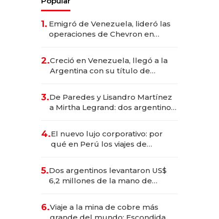
Popular
1.
Emigró de Venezuela, lideró las
operaciones de Chevron en
EE.UU. y hoy es la única mujer
CEO en Vaca Muerta
2.
Creció en Venezuela, llegó a la
Argentina con su título de
abogado y construyó un imperio
gastronómico que revoluciona
3.
De Paredes y Lisandro Martínez
las marcas "fast premium"
a Mirtha Legrand: dos argentinos
impulsan el negocio del wellness
deportivo y el cuidado corporal
4.
El nuevo lujo corporativo: por
qué en Perú los viajes de
negocios dejan de ser reuniones
para convertirse en experiencias
5.
Dos argentinos levantaron US$
transformadoras
6,2 millones de la mano de
Rauch, Englebienne y Woloski
6.
Viaje a la mina de cobre más
grande del mundo: Escondida, el