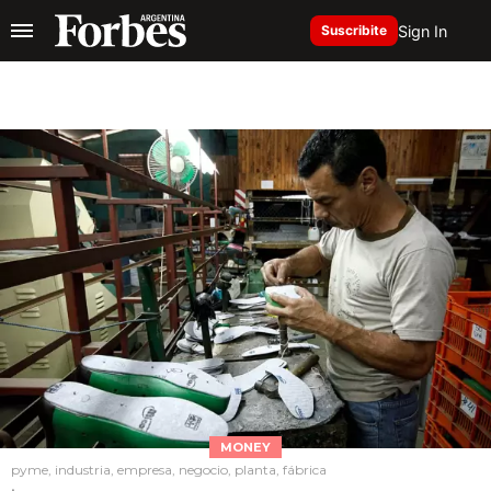
Sign In
Suscribite
MONEY
pyme, industria, empresa, negocio, planta, fábrica
.