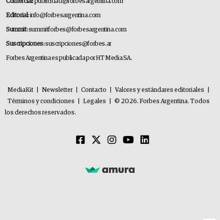
Comercial:
publicidad@forbesargentina.com
Editorial:
info@forbesargentina.com
Summit:
summitforbes@forbesargentina.com
Suscripciones:
suscripciones@forbes.ar
Forbes Argentina es publicada por HT Media SA.
MediaKit
|
Newsletter
|
Contacto
|
Valores y estándares editoriales
|
Términos y condiciones
|
Legales
|
© 2026. Forbes Argentina. Todos
los derechos reservados.