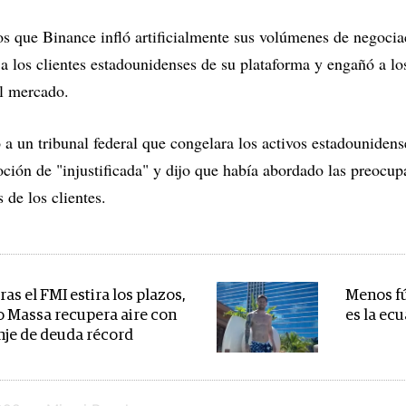
 que Binance infló artificialmente sus volúmenes de negocia
ó a los clientes estadounidenses de su plataforma y engañó a lo
el mercado.
ó a un tribunal federal que congelara los activos estadouniden
ción de "injustificada" y dijo que había abordado las preocu
 de los clientes.
as el FMI estira los plazos,
Menos fú
o Massa recupera aire con
es la ec
nje de deuda récord