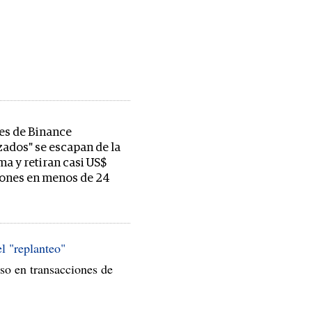
es de Binance
zados" se escapan de la
ma y retiran casi US$
ones en menos de 24
el "replanteo"
so en transacciones de