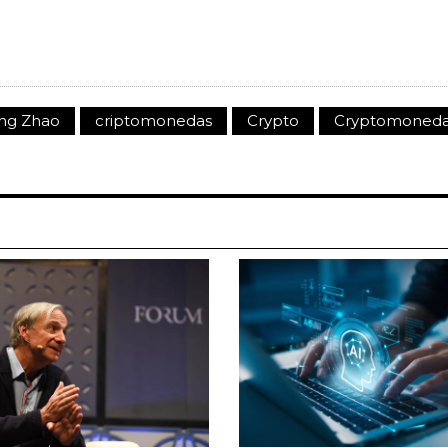
ng Zhao
criptomonedas
Crypto
Cryptomoned