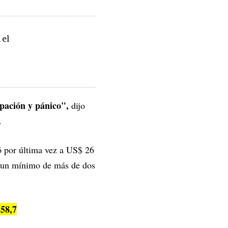
 el
upación y pánico",
dijo
.
ió por última vez a US$ 26
a un mínimo de más de dos
258,7