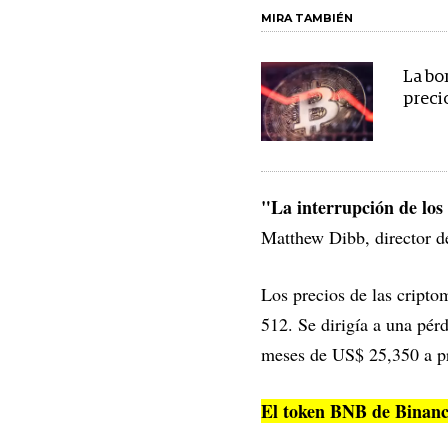
MIRA TAMBIÉN
La bo
preci
"La interrupción de los
Matthew Dibb, director d
Los precios de las cripto
512. Se dirigía a una pé
meses de US$ 25,350 a pr
El token BNB de Binanc