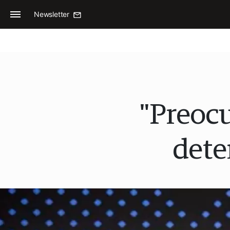
Newsletter
"Preocu
dete