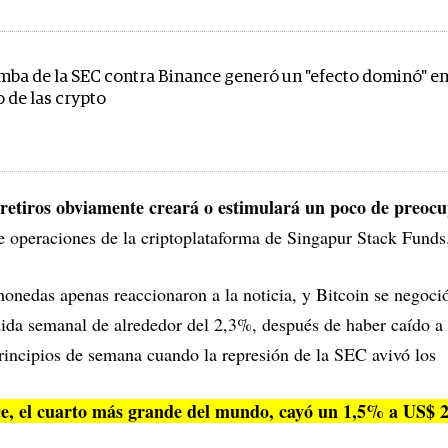
mba de la SEC contra Binance generó un "efecto dominó" en
o de las crypto
 retiros obviamente creará o estimulará un poco de preoc
e operaciones de la criptoplataforma de Singapur Stack Funds
monedas apenas reaccionaron a la noticia, y Bitcoin se negoc
rdida semanal de alrededor del 2,3%, después de haber caído 
incipios de semana cuando la represión de la SEC avivó los
e, el cuarto más grande del mundo, cayó un 1,5% a US$ 