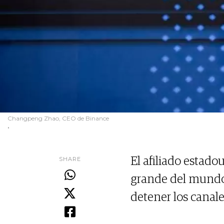
Changpeng Zhao, CEO de Binance
.
SHARE
El afiliado estad
grande del mundo,
detener los canales