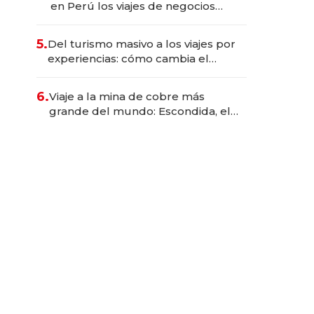
en Perú los viajes de negocios
dejan de ser reuniones para
convertirse en experiencias
5.
Del turismo masivo a los viajes por
transformadoras
experiencias: cómo cambia el
negocio de la asistencia al viajero
6.
Viaje a la mina de cobre más
grande del mundo: Escondida, el
gigante chileno que exporta US$
14.000 millones anuales