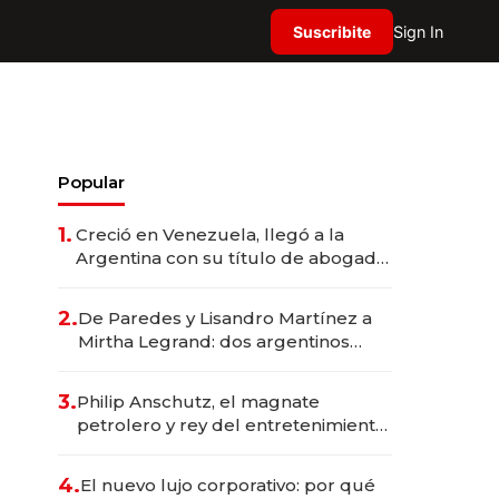
Suscribite
Sign In
Popular
1.
Creció en Venezuela, llegó a la
Argentina con su título de abogado
y construyó un imperio
gastronómico que revoluciona las
2.
De Paredes y Lisandro Martínez a
marcas "fast premium"
Mirtha Legrand: dos argentinos
impulsan el negocio del wellness
deportivo y el cuidado corporal
3.
Philip Anschutz, el magnate
petrolero y rey del entretenimiento
que va por la licitación de
Tecnópolis junto a Fénix
4.
El nuevo lujo corporativo: por qué