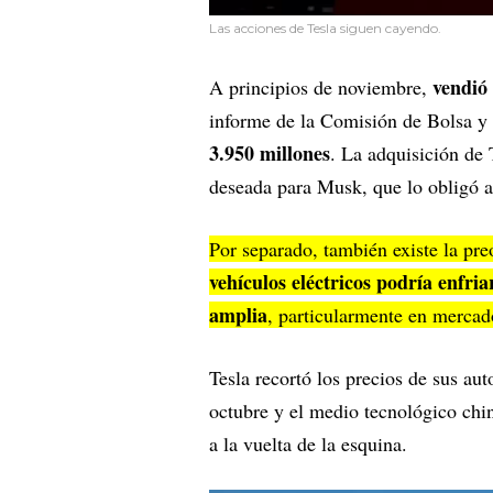
Las acciones de Tesla siguen cayendo.
vendió 
A principios de noviembre,
informe de la Comisión de Bolsa y 
3.950 millones
. La adquisición de
deseada para Musk, que lo obligó a
Por separado, también existe la pr
vehículos eléctricos podría enfr
amplia
, particularmente en merca
Tesla recortó los precios de sus a
octubre y el medio tecnológico chi
a la vuelta de la esquina.