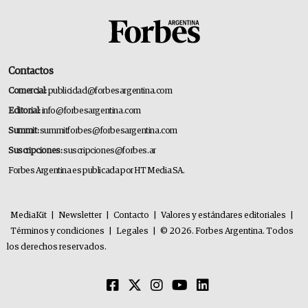
Contactos
Comercial:
publicidad@forbesargentina.com
Editorial:
info@forbesargentina.com
Summit:
summitforbes@forbesargentina.com
Suscripciones:
suscripciones@forbes.ar
Forbes Argentina es publicada por HT Media SA.
MediaKit
|
Newsletter
|
Contacto
|
Valores y estándares editoriales
|
Términos y condiciones
|
Legales
|
© 2026. Forbes Argentina. Todos
los derechos reservados.