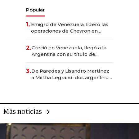
Popular
1.
Emigró de Venezuela, lideró las
operaciones de Chevron en
EE.UU. y hoy es la única mujer
CEO en Vaca Muerta
2.
Creció en Venezuela, llegó a la
Argentina con su título de
abogado y construyó un imperio
gastronómico que revoluciona
3.
De Paredes y Lisandro Martínez
las marcas "fast premium"
a Mirtha Legrand: dos argentinos
impulsan el negocio del wellness
deportivo y el cuidado corporal
Más noticias