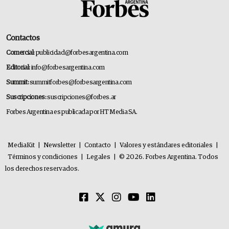
Contactos
Comercial:
publicidad@forbesargentina.com
Editorial:
info@forbesargentina.com
Summit:
summitforbes@forbesargentina.com
Suscripciones:
suscripciones@forbes.ar
Forbes Argentina es publicada por HT Media SA.
MediaKit
|
Newsletter
|
Contacto
|
Valores y estándares editoriales
|
Términos y condiciones
|
Legales
|
© 2026. Forbes Argentina. Todos
los derechos reservados.