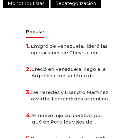
Monotributistas
Recategorización
Popular
1.
Emigró de Venezuela, lideró las
operaciones de Chevron en
EE.UU. y hoy es la única mujer
CEO en Vaca Muerta
2.
Creció en Venezuela, llegó a la
Argentina con su título de
abogado y construyó un imperio
gastronómico que revoluciona
3.
De Paredes y Lisandro Martínez
las marcas "fast premium"
a Mirtha Legrand: dos argentinos
impulsan el negocio del wellness
deportivo y el cuidado corporal
4.
El nuevo lujo corporativo: por
qué en Perú los viajes de
negocios dejan de ser reuniones
para convertirse en experiencias