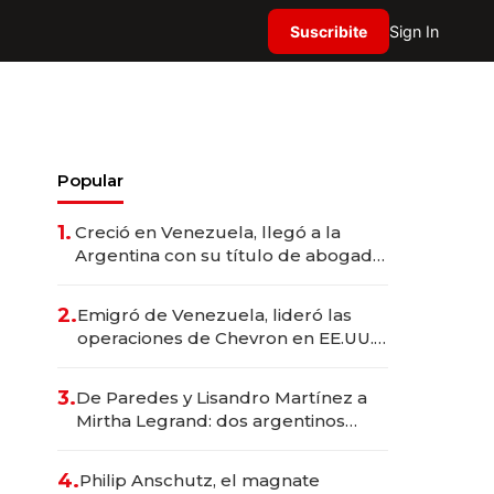
Suscribite
Sign In
Popular
1.
Creció en Venezuela, llegó a la
Argentina con su título de abogado
y construyó un imperio
gastronómico que revoluciona las
2.
Emigró de Venezuela, lideró las
marcas "fast premium"
operaciones de Chevron en EE.UU. y
hoy es la única mujer CEO en Vaca
Muerta
3.
De Paredes y Lisandro Martínez a
Mirtha Legrand: dos argentinos
impulsan el negocio del wellness
deportivo y el cuidado corporal
4.
Philip Anschutz, el magnate