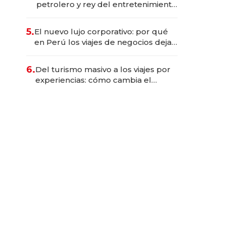
petrolero y rey del entretenimiento
que va por la licitación de
Tecnópolis junto a Fénix
5.
El nuevo lujo corporativo: por qué
en Perú los viajes de negocios dejan
de ser reuniones para convertirse
en experiencias transformadoras
6.
Del turismo masivo a los viajes por
experiencias: cómo cambia el
negocio de la asistencia al viajero