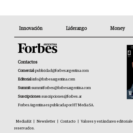
Innovación
Liderazgo
Money
Contactos
Comercial:
publicidad@forbesargentina.com
Editorial:
info@forbesargentina.com
Summit:
summitforbes@forbesargentina.com
Suscripciones:
suscripciones@forbes.ar
Forbes Argentina es publicada por HT Media SA.
MediaKit
|
Newsletter
|
Contacto
|
Valores y estándares editorial
reservados.