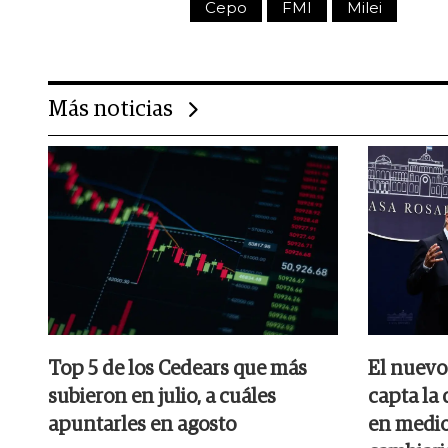
Cepo
FMI
Milei
Más noticias
Top 5 de los Cedears que más
El nuevo
subieron en julio, a cuáles
capta la
apuntarles en agosto
en medio 