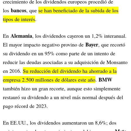
crecimiento de los dividendos europeos procedió de
bancos
los
, que
se han beneficiado de la subida de los
tipos de interés
.
Alemania
En
, los dividendos cayeron un 1,2% interanual.
Bayer
El mayor impacto negativo provino de
, que recortó
su dividendo en un 95% como parte de un intento de
reducir las deudas asociadas a su adquisición de Monsanto
en 2016.
Su reducción del dividendo ha ahorrado a la
BMW
empresa 2.500 millones de dólares este año
.
también hizo un gran recorte, aunque esto simplemente
restauró su dividendo a un nivel más normal después del
pago récord de 2023.
En EE.UU., los dividendos aumentaron un 8,6%; dos