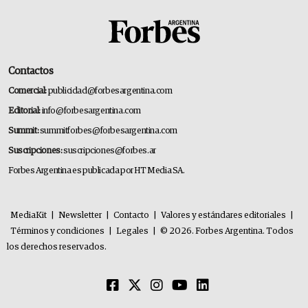
Contactos
Comercial:
publicidad@forbesargentina.com
Editorial:
info@forbesargentina.com
Summit:
summitforbes@forbesargentina.com
Suscripciones:
suscripciones@forbes.ar
Forbes Argentina es publicada por HT Media SA.
MediaKit
|
Newsletter
|
Contacto
|
Valores y estándares editoriales
|
Términos y condiciones
|
Legales
|
© 2026. Forbes Argentina. Todos
los derechos reservados.