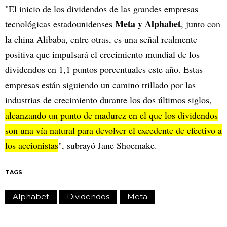
"El inicio de los dividendos de las grandes empresas
Meta y Alphabet
tecnológicas estadounidenses
, junto con
la china Alibaba, entre otras, es una señal realmente
positiva que impulsará el crecimiento mundial de los
dividendos en 1,1 puntos porcentuales este año. Estas
empresas están siguiendo un camino trillado por las
industrias de crecimiento durante los dos últimos siglos,
alcanzando un punto de madurez en el que los dividendos
son una vía natural para devolver el excedente de efectivo a
los accionistas
", subrayó Jane Shoemake.
TAGS
Alphabet
Dividendos
Meta