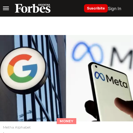
Sign In
Suscribite
MONEY
Metha Alphabet
.