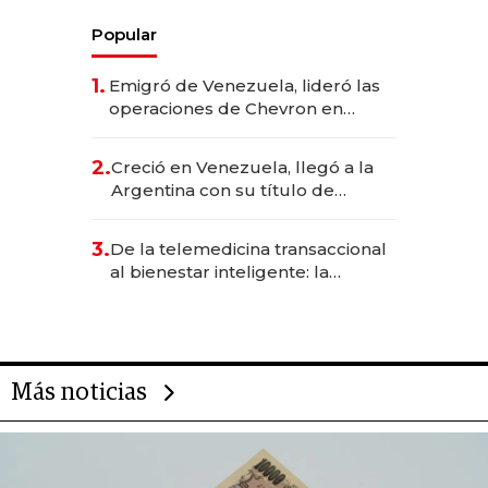
Popular
1.
Emigró de Venezuela, lideró las
operaciones de Chevron en
EE.UU. y hoy es la única mujer
CEO en Vaca Muerta
2.
Creció en Venezuela, llegó a la
Argentina con su título de
abogado y construyó un imperio
gastronómico que revoluciona
3.
De la telemedicina transaccional
las marcas "fast premium"
al bienestar inteligente: la
evolución de doc24 para
transformar a las organizaciones
Más noticias