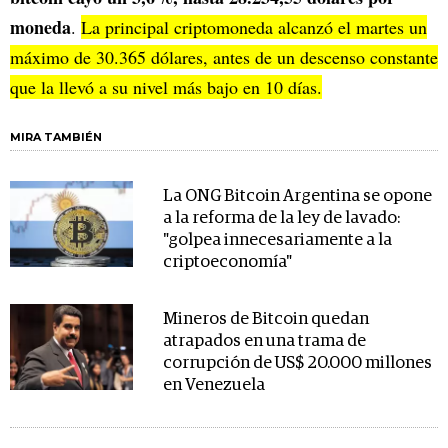
moneda
.
La principal criptomoneda alcanzó el martes un
máximo de 30.365 dólares, antes de un descenso constante
que la llevó a su nivel más bajo en 10 días.
MIRA TAMBIÉN
La ONG Bitcoin Argentina se opone
a la reforma de la ley de lavado:
"golpea innecesariamente a la
criptoeconomía"
Mineros de Bitcoin quedan
atrapados en una trama de
corrupción de US$ 20.000 millones
en Venezuela