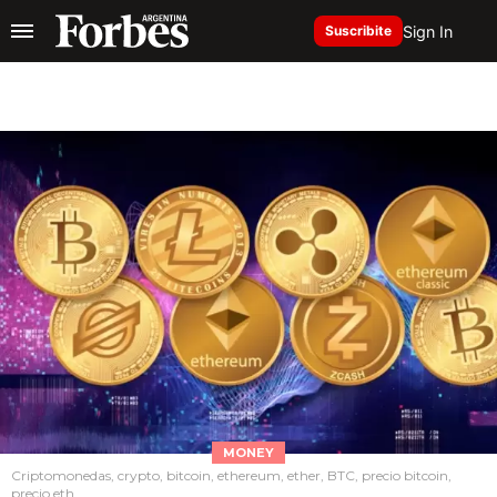
Sign In
Suscribite
MONEY
Criptomonedas, crypto, bitcoin, ethereum, ether, BTC, precio bitcoin,
precio eth