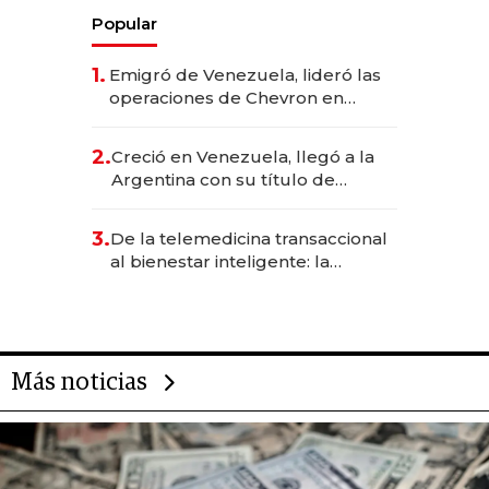
Popular
1.
Emigró de Venezuela, lideró las
operaciones de Chevron en
EE.UU. y hoy es la única mujer
CEO en Vaca Muerta
2.
Creció en Venezuela, llegó a la
Argentina con su título de
abogado y construyó un imperio
gastronómico que revoluciona
3.
De la telemedicina transaccional
las marcas "fast premium"
al bienestar inteligente: la
evolución de doc24 para
transformar a las organizaciones
Más noticias