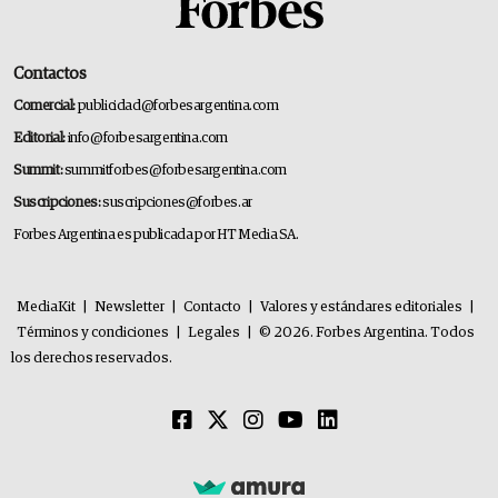
Contactos
Comercial:
publicidad@forbesargentina.com
Editorial:
info@forbesargentina.com
Summit:
summitforbes@forbesargentina.com
Suscripciones:
suscripciones@forbes.ar
Forbes Argentina es publicada por HT Media SA.
MediaKit
|
Newsletter
|
Contacto
|
Valores y estándares editoriales
|
Términos y condiciones
|
Legales
|
© 2026. Forbes Argentina. Todos
los derechos reservados.