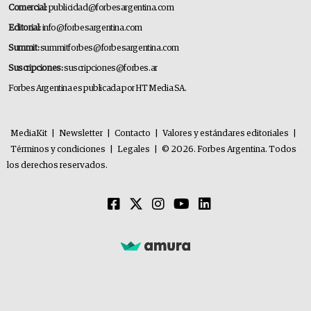
Comercial:
publicidad@forbesargentina.com
Editorial:
info@forbesargentina.com
Summit:
summitforbes@forbesargentina.com
Suscripciones:
suscripciones@forbes.ar
Forbes Argentina es publicada por HT Media SA.
MediaKit
|
Newsletter
|
Contacto
|
Valores y estándares editoriales
|
Términos y condiciones
|
Legales
|
© 2026. Forbes Argentina. Todos
los derechos reservados.