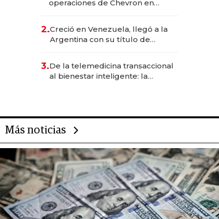
operaciones de Chevron en
EE.UU. y hoy es la única mujer
CEO en Vaca Muerta
2.
Creció en Venezuela, llegó a la
Argentina con su título de
abogado y construyó un imperio
gastronómico que revoluciona
3.
De la telemedicina transaccional
las marcas "fast premium"
al bienestar inteligente: la
evolución de doc24 para
transformar a las organizaciones
Más noticias