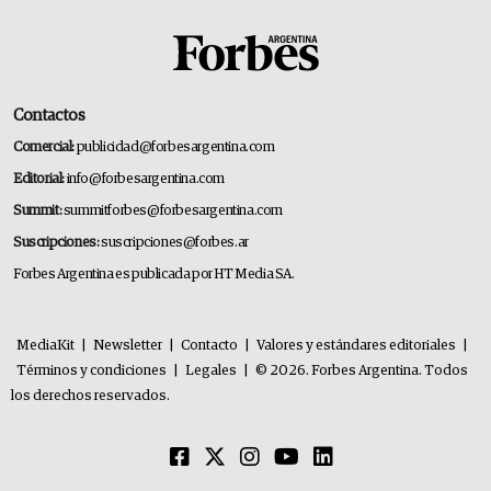
Contactos
Comercial:
publicidad@forbesargentina.com
Editorial:
info@forbesargentina.com
Summit:
summitforbes@forbesargentina.com
Suscripciones:
suscripciones@forbes.ar
Forbes Argentina es publicada por HT Media SA.
MediaKit
|
Newsletter
|
Contacto
|
Valores y estándares editoriales
|
Términos y condiciones
|
Legales
|
© 2026. Forbes Argentina. Todos
los derechos reservados.