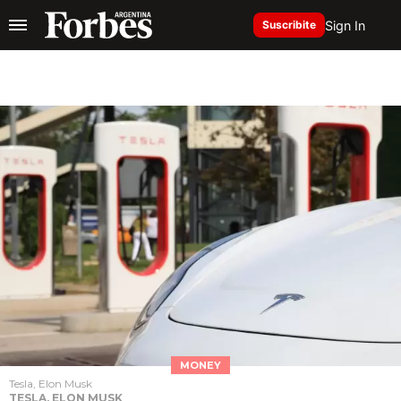
Sign In
Suscribite
MONEY
Tesla, Elon Musk
TESLA, ELON MUSK