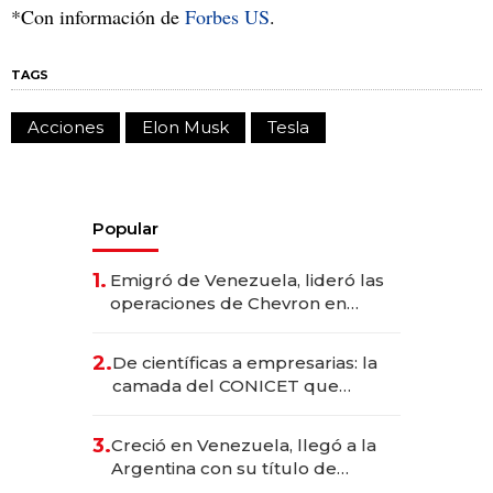
*Con información de
Forbes US
.
TAGS
Acciones
Elon Musk
Tesla
Popular
1.
Emigró de Venezuela, lideró las
operaciones de Chevron en
EE.UU. y hoy es la única mujer
CEO en Vaca Muerta
2.
De científicas a empresarias: la
camada del CONICET que
levantó más de US$ 40 millones
para fundar startups biotech
3.
Creció en Venezuela, llegó a la
Argentina con su título de
abogado y construyó un imperio