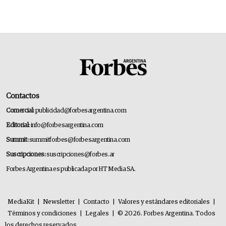
Contactos
Comercial:
publicidad@forbesargentina.com
Editorial:
info@forbesargentina.com
Summit:
summitforbes@forbesargentina.com
Suscripciones:
suscripciones@forbes.ar
Forbes Argentina es publicada por HT Media SA.
MediaKit
|
Newsletter
|
Contacto
|
Valores y estándares editoriales
|
Términos y condiciones
|
Legales
|
© 2026. Forbes Argentina. Todos
los derechos reservados.