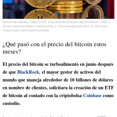
Bitcoin se disparó hasta 2023, impulsando el precio de Ethereum, XRP y
otras criptomonedas importantes, y 2024 parece que será un año aún
mayor para las criptomonedas.
¿Qué pasó con el precio del bitcoin estos
meses?
El precio del bitcoin se turboalimentó en junio después
de que
BlackRock
, el mayor gestor de activos del
mundo que maneja alrededor de 10 billones de dólares
en nombre de clientes, solicitara la creación de un ETF
de bitcoin al contado con la criptobolsa
Coinbase
como
custodio.