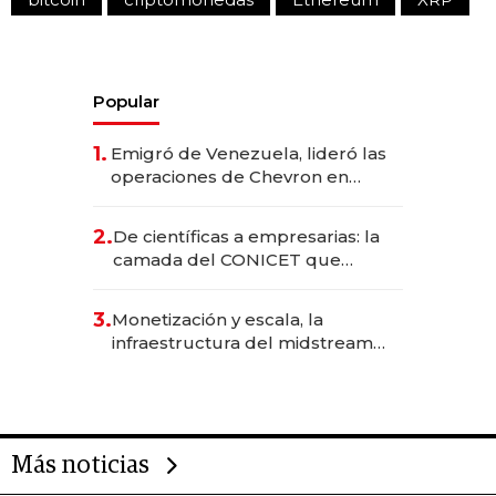
Popular
1.
Emigró de Venezuela, lideró las
operaciones de Chevron en
EE.UU. y hoy es la única mujer
CEO en Vaca Muerta
2.
De científicas a empresarias: la
camada del CONICET que
levantó más de US$ 40 millones
para fundar startups biotech
3.
Monetización y escala, la
infraestructura del midstream
busca destrabar el potencial de
Vaca Muerta
Más noticias