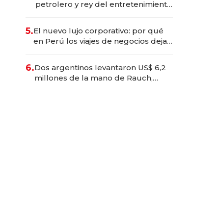
petrolero y rey del entretenimiento
que va por la licitación de
Tecnópolis junto a Fénix
5.
El nuevo lujo corporativo: por qué
en Perú los viajes de negocios dejan
de ser reuniones para convertirse
en experiencias transformadoras
6.
Dos argentinos levantaron US$ 6,2
millones de la mano de Rauch,
Englebienne y Woloski