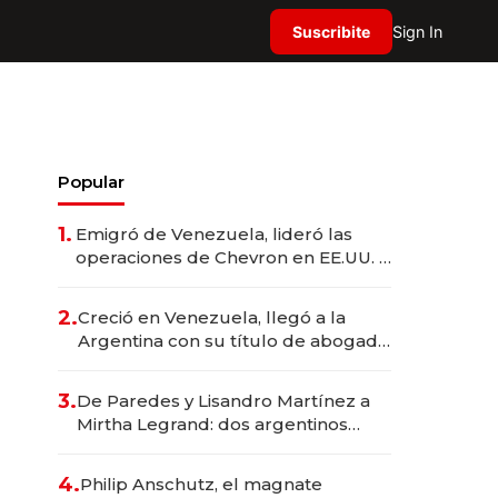
Suscribite
Sign In
Popular
1.
Emigró de Venezuela, lideró las
operaciones de Chevron en EE.UU. y
hoy es la única mujer CEO en Vaca
Muerta
2.
Creció en Venezuela, llegó a la
Argentina con su título de abogado
y construyó un imperio
gastronómico que revoluciona las
3.
De Paredes y Lisandro Martínez a
marcas "fast premium"
Mirtha Legrand: dos argentinos
impulsan el negocio del wellness
deportivo y el cuidado corporal
4.
Philip Anschutz, el magnate