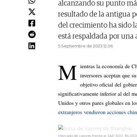
alcanzando su punto má
resultado de la antigua po
del crecimiento ha sido l
está respaldada por una a
5 Septiembre de 2023 12.06
M
ientras la economía de C
inversores aceptan que su
objetivo oficial del gobi
significativamente inferior al del m
Unidos y otros pares globales en l
extranjeros vendieron acciones chin
Mercado de valores frente al S&P 500. BL