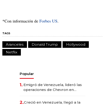
*Con información de
Forbes US
.
TAGS
Aranceles
Donald Trump
Hollywood
Netflix
Popular
1.
Emigró de Venezuela, lideró las
operaciones de Chevron en
EE.UU. y hoy es la única mujer
CEO en Vaca Muerta
2.
Creció en Venezuela, llegó a la