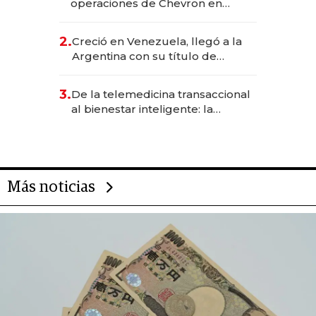
operaciones de Chevron en
EE.UU. y hoy es la única mujer
CEO en Vaca Muerta
2.
Creció en Venezuela, llegó a la
Argentina con su título de
abogado y construyó un imperio
gastronómico que revoluciona
3.
De la telemedicina transaccional
las marcas "fast premium"
al bienestar inteligente: la
evolución de doc24 para
transformar a las organizaciones
Más noticias