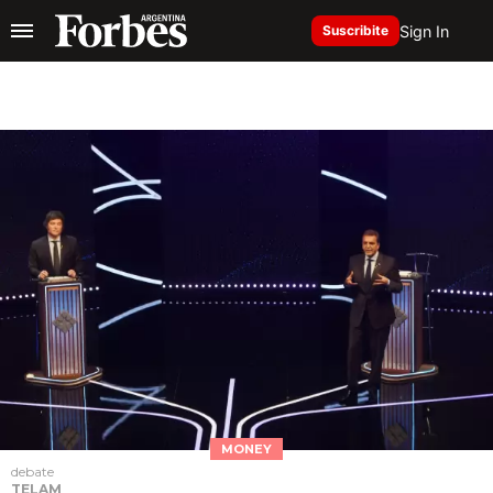
Sign In
Suscribite
MONEY
debate
TELAM