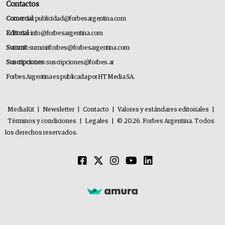
Contactos
Comercial:
publicidad@forbesargentina.com
Editorial:
info@forbesargentina.com
Summit:
summitforbes@forbesargentina.com
Suscripciones:
suscripciones@forbes.ar
Forbes Argentina es publicada por HT Media SA.
MediaKit
|
Newsletter
|
Contacto
|
Valores y estándares editoriales
|
Términos y condiciones
|
Legales
|
© 2026. Forbes Argentina. Todos
los derechos reservados.