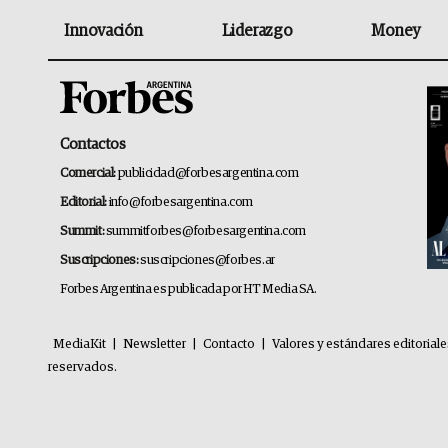
Innovación
Liderazgo
Money
Contactos
Comercial:
publicidad@forbesargentina.com
Editorial:
info@forbesargentina.com
Summit:
summitforbes@forbesargentina.com
Suscripciones:
suscripciones@forbes.ar
Forbes Argentina es publicada por HT Media SA.
MediaKit
|
Newsletter
|
Contacto
|
Valores y estándares editorial
reservados.