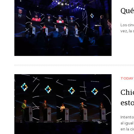
Qué
Los cin
vez, la
TODAY
Chi
est
Intento
al igua
en la c