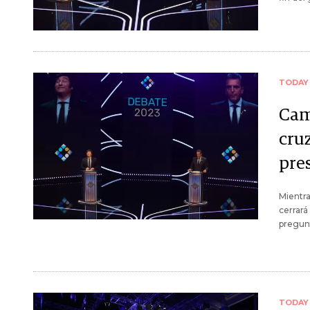
TODAY
Cami
cru
pre
Mientra
cerrará
pregunt
TODAY