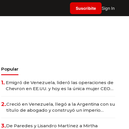
Suscribite
Sign In
Popular
1.
Emigró de Venezuela, lideró las operaciones de
Chevron en EE.UU. y hoy es la única mujer CEO
en Vaca Muerta
2.
Creció en Venezuela, llegó a la Argentina con su
título de abogado y construyó un imperio
gastronómico que revoluciona las marcas "fast
premium"
3.
De Paredes y Lisandro Martínez a Mirtha