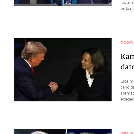
los tem
en la 
TODAY
Kam
dato
Este ma
candida
afirmac
exagera
MILLO