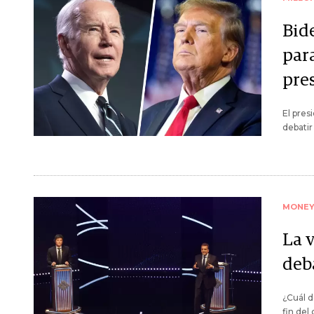
Bid
par
pre
El pres
debatir
MONE
La v
deb
¿Cuál d
fin del