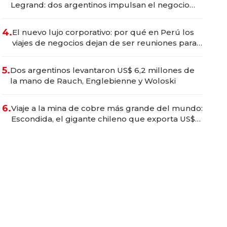
Legrand: dos argentinos impulsan el negocio
del wellness deportivo y el cuidado corporal
4.
El nuevo lujo corporativo: por qué en Perú los
viajes de negocios dejan de ser reuniones para
convertirse en experiencias transformadoras
5.
Dos argentinos levantaron US$ 6,2 millones de
la mano de Rauch, Englebienne y Woloski
6.
Viaje a la mina de cobre más grande del mundo:
Escondida, el gigante chileno que exporta US$
14.000 millones anuales