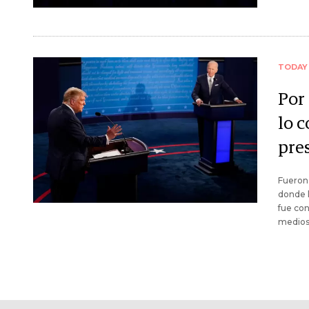
TODAY
Por
lo c
pre
Fueron 
donde l
fue con
medios