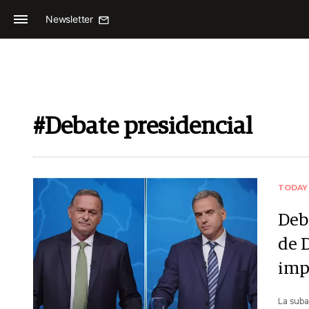
Newsletter
#Debate presidencial
TODAY
Deb
de D
imp
La suba