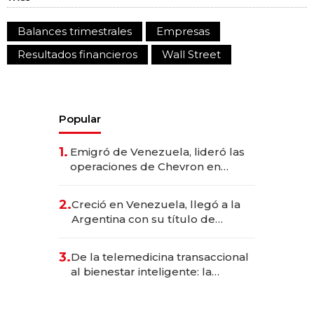
Balances trimestrales
Empresas
Resultados financieros
Wall Street
Popular
1.
Emigró de Venezuela, lideró las
operaciones de Chevron en
EE.UU. y hoy es la única mujer
CEO en Vaca Muerta
2.
Creció en Venezuela, llegó a la
Argentina con su título de
abogado y construyó un imperio
gastronómico que revoluciona
3.
De la telemedicina transaccional
las marcas "fast premium"
al bienestar inteligente: la
evolución de doc24 para
transformar a las organizaciones