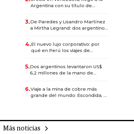
Argentina con su título de
abogado y construyó un imperio
gastronómico que revoluciona
3.
De Paredes y Lisandro Martínez
las marcas "fast premium"
a Mirtha Legrand: dos argentinos
impulsan el negocio del wellness
deportivo y el cuidado corporal
4.
El nuevo lujo corporativo: por
qué en Perú los viajes de
negocios dejan de ser reuniones
para convertirse en experiencias
5.
Dos argentinos levantaron US$
transformadoras
6,2 millones de la mano de
Rauch, Englebienne y Woloski
6.
Viaje a la mina de cobre más
grande del mundo: Escondida, el
gigante chileno que exporta US$
14.000 millones anuales
Más noticias