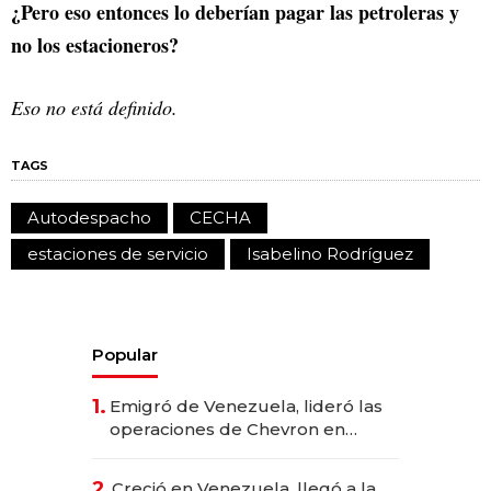
¿Pero eso entonces lo deberían pagar las petroleras y
no los estacioneros?
Eso no está definido.
TAGS
Autodespacho
CECHA
estaciones de servicio
Isabelino Rodríguez
Popular
1.
Emigró de Venezuela, lideró las
operaciones de Chevron en
EE.UU. y hoy es la única mujer
CEO en Vaca Muerta
2.
Creció en Venezuela, llegó a la