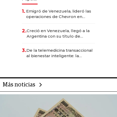
1.
Emigró de Venezuela, lideró las
operaciones de Chevron en
EE.UU. y hoy es la única mujer
CEO en Vaca Muerta
2.
Creció en Venezuela, llegó a la
Argentina con su título de
abogado y construyó un imperio
gastronómico que revoluciona
3.
De la telemedicina transaccional
las marcas "fast premium"
al bienestar inteligente: la
evolución de doc24 para
transformar a las organizaciones
Más noticias