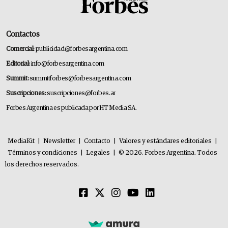
Contactos
Comercial:
publicidad@forbesargentina.com
Editorial:
info@forbesargentina.com
Summit:
summitforbes@forbesargentina.com
Suscripciones:
suscripciones@forbes.ar
Forbes Argentina es publicada por HT Media SA.
MediaKit
|
Newsletter
|
Contacto
|
Valores y estándares editoriales
|
Términos y condiciones
|
Legales
|
© 2026. Forbes Argentina. Todos
los derechos reservados.