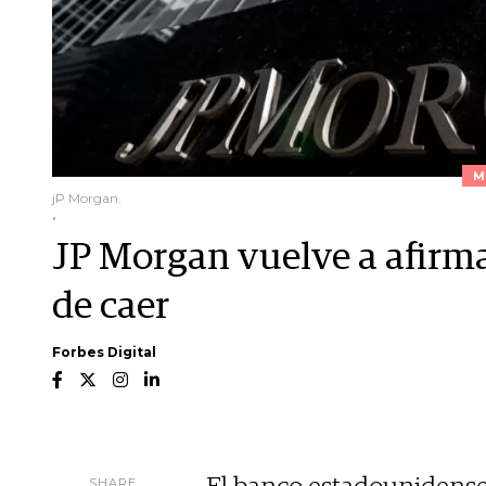
M
jP Morgan.
.
JP Morgan vuelve a afirma
de caer
Forbes Digital
SHARE