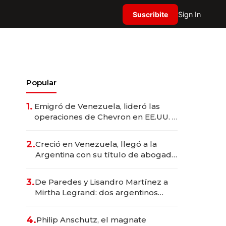
Suscribite
Sign In
Popular
1.
Emigró de Venezuela, lideró las
operaciones de Chevron en EE.UU. y
hoy es la única mujer CEO en Vaca
Muerta
2.
Creció en Venezuela, llegó a la
Argentina con su título de abogado
y construyó un imperio
gastronómico que revoluciona las
3.
De Paredes y Lisandro Martínez a
marcas "fast premium"
Mirtha Legrand: dos argentinos
impulsan el negocio del wellness
deportivo y el cuidado corporal
4.
Philip Anschutz, el magnate