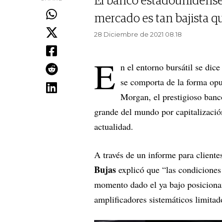
El banco estadounidense
mercado es tan bajista q
28 Diciembre de 2021 08.18
E
n el entorno bursátil se dic
se comporta de la forma opue
Morgan, el prestigioso banc
grande del mundo por capitalización
actualidad.
A través de un informe para cliente
Bujas
explicó que “las condiciones 
momento dado el ya bajo posicionam
amplificadores sistemáticos limitad