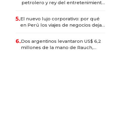
petrolero y rey del entretenimiento
que va por la licitación de
Tecnópolis junto a Fénix
5.
El nuevo lujo corporativo: por qué
en Perú los viajes de negocios dejan
de ser reuniones para convertirse
en experiencias transformadoras
6.
Dos argentinos levantaron US$ 6,2
millones de la mano de Rauch,
Englebienne y Woloski