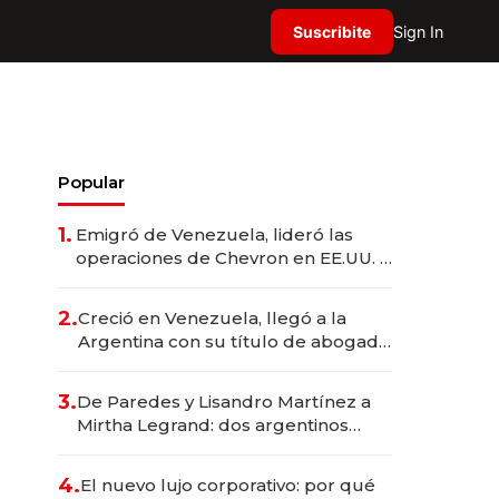
Suscribite
Sign In
Popular
1.
Emigró de Venezuela, lideró las
operaciones de Chevron en EE.UU. y
hoy es la única mujer CEO en Vaca
Muerta
2.
Creció en Venezuela, llegó a la
Argentina con su título de abogado
y construyó un imperio
gastronómico que revoluciona las
3.
De Paredes y Lisandro Martínez a
marcas "fast premium"
Mirtha Legrand: dos argentinos
impulsan el negocio del wellness
deportivo y el cuidado corporal
4.
El nuevo lujo corporativo: por qué