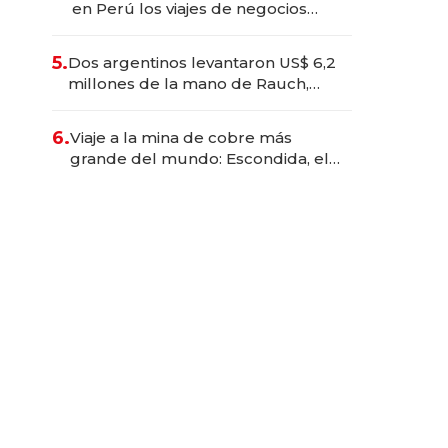
en Perú los viajes de negocios
dejan de ser reuniones para
convertirse en experiencias
5.
Dos argentinos levantaron US$ 6,2
transformadoras
millones de la mano de Rauch,
Englebienne y Woloski
6.
Viaje a la mina de cobre más
grande del mundo: Escondida, el
gigante chileno que exporta US$
14.000 millones anuales