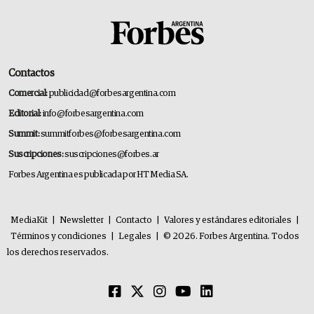
Contactos
Comercial:
publicidad@forbesargentina.com
Editorial:
info@forbesargentina.com
Summit:
summitforbes@forbesargentina.com
Suscripciones:
suscripciones@forbes.ar
Forbes Argentina es publicada por HT Media SA.
MediaKit
|
Newsletter
|
Contacto
|
Valores y estándares editoriales
|
Términos y condiciones
|
Legales
|
© 2026. Forbes Argentina. Todos
los derechos reservados.