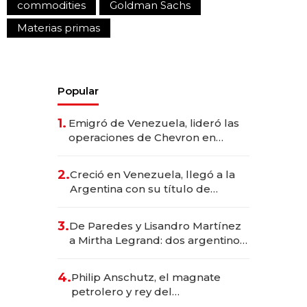
commodities
Goldman Sachs
Materias primas
Popular
1.
Emigró de Venezuela, lideró las
operaciones de Chevron en
EE.UU. y hoy es la única mujer
CEO en Vaca Muerta
2.
Creció en Venezuela, llegó a la
Argentina con su título de
abogado y construyó un imperio
gastronómico que revoluciona
3.
De Paredes y Lisandro Martínez
las marcas "fast premium"
a Mirtha Legrand: dos argentinos
impulsan el negocio del wellness
deportivo y el cuidado corporal
4.
Philip Anschutz, el magnate
petrolero y rey del
entretenimiento que va por la