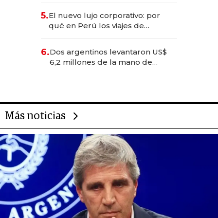
licitación de Tecnópolis junto a
5.
El nuevo lujo corporativo: por
Fénix
qué en Perú los viajes de
negocios dejan de ser reuniones
para convertirse en experiencias
6.
Dos argentinos levantaron US$
transformadoras
6,2 millones de la mano de
Rauch, Englebienne y Woloski
Más noticias