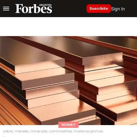
Sign In
Suscribite
MONEY
cobre, metales, minerales, commodities, materias primas
.