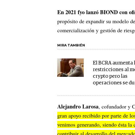
En 2021 fyo lanzó BIOND con ofic
propósito de expandir su modelo de
comercialización y gestión de riesg
MIRA TAMBIÉN
El BCRA aumenta 
restricciones al 
crypto pero las
operaciones se du
Alejandro Larosa
, cofundador y 
gran apoyo recibido por parte de los
venimos generando, siendo ésta la
contribuir al desarrollo del mercad