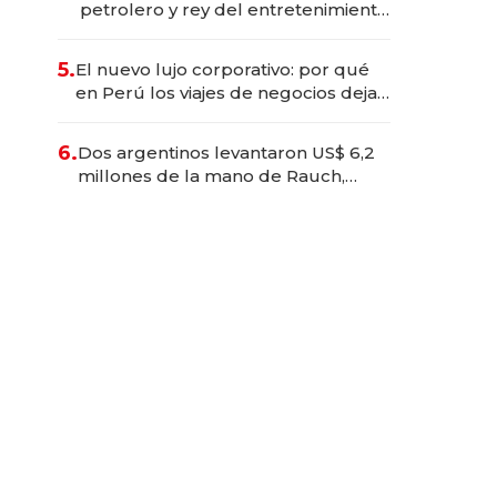
petrolero y rey del entretenimiento
que va por la licitación de
Tecnópolis junto a Fénix
5.
El nuevo lujo corporativo: por qué
en Perú los viajes de negocios dejan
de ser reuniones para convertirse
en experiencias transformadoras
6.
Dos argentinos levantaron US$ 6,2
millones de la mano de Rauch,
Englebienne y Woloski