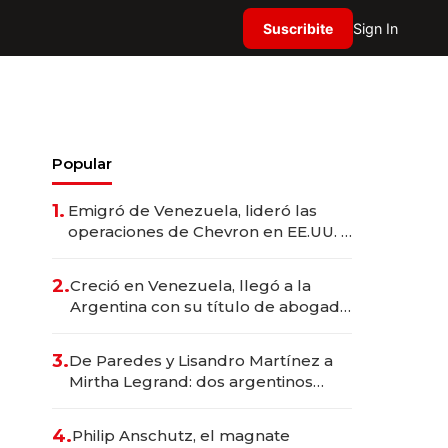
Suscribite
Sign In
Popular
1.
Emigró de Venezuela, lideró las
operaciones de Chevron en EE.UU. y
hoy es la única mujer CEO en Vaca
Muerta
2.
Creció en Venezuela, llegó a la
Argentina con su título de abogado
y construyó un imperio
gastronómico que revoluciona las
3.
De Paredes y Lisandro Martínez a
marcas "fast premium"
Mirtha Legrand: dos argentinos
impulsan el negocio del wellness
deportivo y el cuidado corporal
4.
Philip Anschutz, el magnate