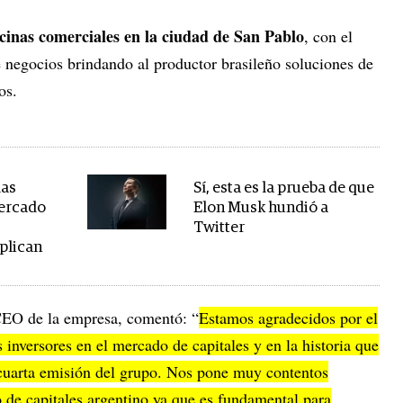
inas comerciales en la ciudad de San Pablo
, con el
 negocios brindando al productor brasileño soluciones de
os.
las
Sí, esta es la prueba de que
mercado
Elon Musk hundió a
Twitter
plican
CEO de la empresa, comentó: “
Estamos agradecidos por el
 inversores en el mercado de capitales y en la historia que
 cuarta emisión del grupo. Nos pone muy contentos
o de capitales argentino ya que es fundamental para