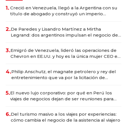
1.
Creció en Venezuela, llegó a la Argentina con su
título de abogado y construyó un imperio
gastronómico que revoluciona las marcas "fast
premium"
2.
De Paredes y Lisandro Martínez a Mirtha
Legrand: dos argentinos impulsan el negocio del
wellness deportivo y el cuidado corporal
3.
Emigró de Venezuela, lideró las operaciones de
Chevron en EE.UU. y hoy es la única mujer CEO en
Vaca Muerta
4.
Philip Anschutz, el magnate petrolero y rey del
entretenimiento que va por la licitación de
Tecnópolis junto a Fénix
5.
El nuevo lujo corporativo: por qué en Perú los
viajes de negocios dejan de ser reuniones para
convertirse en experiencias transformadoras
6.
Del turismo masivo a los viajes por experiencias:
cómo cambia el negocio de la asistencia al viajero