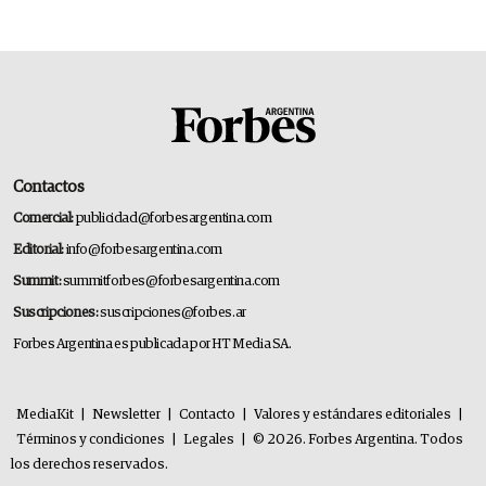
Contactos
Comercial:
publicidad@forbesargentina.com
Editorial:
info@forbesargentina.com
Summit:
summitforbes@forbesargentina.com
Suscripciones:
suscripciones@forbes.ar
Forbes Argentina es publicada por HT Media SA.
MediaKit
|
Newsletter
|
Contacto
|
Valores y estándares editoriales
|
Términos y condiciones
|
Legales
|
© 2026. Forbes Argentina. Todos
los derechos reservados.