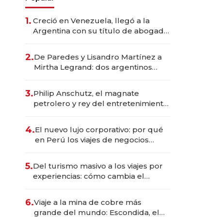
1.
Creció en Venezuela, llegó a la
Argentina con su título de abogado
y construyó un imperio
gastronómico que revoluciona las
2.
De Paredes y Lisandro Martínez a
marcas "fast premium"
Mirtha Legrand: dos argentinos
impulsan el negocio del wellness
deportivo y el cuidado corporal
3.
Philip Anschutz, el magnate
petrolero y rey del entretenimiento
que va por la licitación de
Tecnópolis junto a Fénix
4.
El nuevo lujo corporativo: por qué
en Perú los viajes de negocios
dejan de ser reuniones para
convertirse en experiencias
5.
Del turismo masivo a los viajes por
transformadoras
experiencias: cómo cambia el
negocio de la asistencia al viajero
6.
Viaje a la mina de cobre más
grande del mundo: Escondida, el