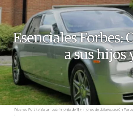
Esenciales Forbes: C
a sus hijos
Ricardo Fort tenía un patrimonio de 11 millones de dólares según Forbe
.