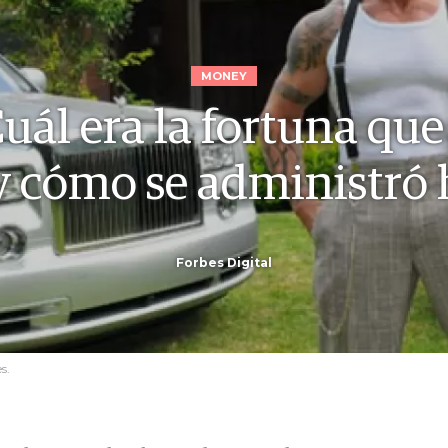
MONEY
uál era la fortuna que
 y cómo se administró
Forbes Digital
s.