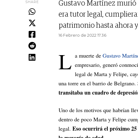
SHARE
Gustavo Martínez murió a 
era tutor legal, cumplie
patrimonio hasta ahora 
16 Febrero de 2022 17.36
L
a muerte de
Gustavo Martín
empresario, generó conmoci
legal de Marta y Felipe, ca
una torre en el barrio de Belgrano.
transitaba un cuadro de depresió
Uno de los motivos que habrían lle
dentro de poco Marta y Felipe cumpl
Eso ocurrirá el próximo 25 
legal.
la mayoría de edad
.