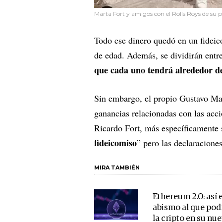
Marta Fort y amigos con el Rolls Roys de su 
Todo ese dinero quedó en un fidei
de edad. Además, se dividirán entr
que cada uno tendrá alrededor d
Sin embargo, el propio Gustavo Mar
ganancias relacionadas con las acci
Ricardo Fort, más específicamente
fideicomiso
” pero las declaracion
MIRA TAMBIÉN
Ethereum 2.0: así e
abismo al que pod
la cripto en su nu