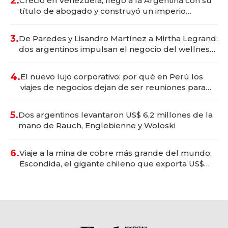
2.
Creció en Venezuela, llegó a la Argentina con su
título de abogado y construyó un imperio
gastronómico que revoluciona las marcas "fast
premium"
3.
De Paredes y Lisandro Martínez a Mirtha Legrand:
dos argentinos impulsan el negocio del wellness
deportivo y el cuidado corporal
4.
El nuevo lujo corporativo: por qué en Perú los
viajes de negocios dejan de ser reuniones para
convertirse en experiencias transformadoras
5.
Dos argentinos levantaron US$ 6,2 millones de la
mano de Rauch, Englebienne y Woloski
6.
Viaje a la mina de cobre más grande del mundo:
Escondida, el gigante chileno que exporta US$
14.000 millones anuales