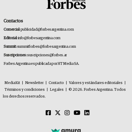
Contactos
Comercial:
publicidad@forbesargentina.com
Editorial:
info@forbesargentina.com
Summit:
summitforbes@forbesargentina.com
Suscripciones:
suscripciones@forbes.ar
Forbes Argentina es publicada por HT Media SA.
MediaKit
|
Newsletter
|
Contacto
|
Valores y estándares editoriales
|
Términos y condiciones
|
Legales
|
© 2026. Forbes Argentina. Todos
los derechos reservados.