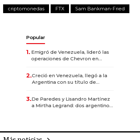
criptomonedas
FTX
Sam Bankman-Fried
Popular
1.
Emigró de Venezuela, lideró las
operaciones de Chevron en
EE.UU. y hoy es la única mujer
CEO en Vaca Muerta
2.
Creció en Venezuela, llegó a la
Argentina con su título de
abogado y construyó un imperio
gastronómico que revoluciona
3.
De Paredes y Lisandro Martínez
las marcas "fast premium"
a Mirtha Legrand: dos argentinos
impulsan el negocio del wellness
deportivo y el cuidado corporal