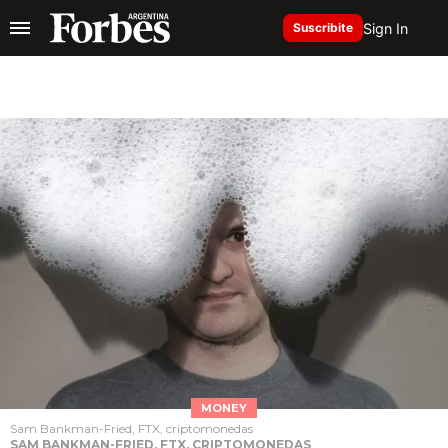
Sign In
Suscribite
MONEY
Sam Bankman-Fried, FTX, criptomonedas
SAM BANKMAN-FRIED, FTX, CRIPTOMONEDAS