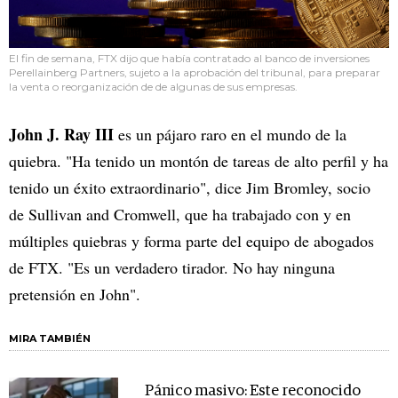
El fin de semana, FTX dijo que había contratado al banco de inversiones
Perellainberg Partners, sujeto a la aprobación del tribunal, para preparar
la venta o reorganización de de algunas de sus empresas.
John J. Ray III
es un pájaro raro en el mundo de la
quiebra. "Ha tenido un montón de tareas de alto perfil y ha
tenido un éxito extraordinario", dice Jim Bromley, socio
de Sullivan and Cromwell, que ha trabajado con y en
múltiples quiebras y forma parte del equipo de abogados
de FTX. "Es un verdadero tirador. No hay ninguna
pretensión en John".
MIRA TAMBIÉN
Pánico masivo: Este reconocido