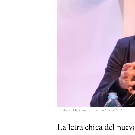
Gustavo Idígoras, titular de Ciara-CEC
La letra chica del nuev