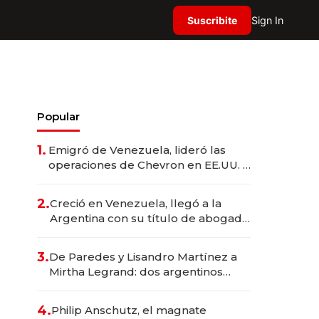
Suscribite
Sign In
Popular
1.
Emigró de Venezuela, lideró las
operaciones de Chevron en EE.UU. y
hoy es la única mujer CEO en Vaca
Muerta
2.
Creció en Venezuela, llegó a la
Argentina con su título de abogado
y construyó un imperio
gastronómico que revoluciona las
3.
De Paredes y Lisandro Martínez a
marcas "fast premium"
Mirtha Legrand: dos argentinos
impulsan el negocio del wellness
deportivo y el cuidado corporal
4.
Philip Anschutz, el magnate