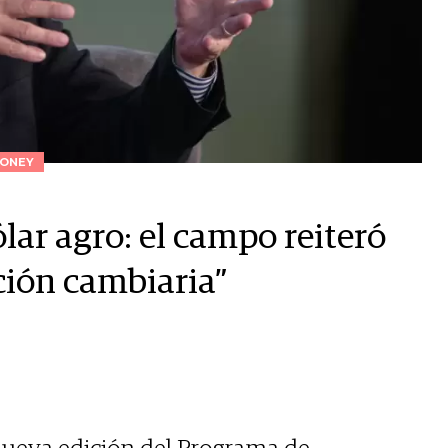
ONEY
ólar agro: el campo reiteró
ción cambiaria”