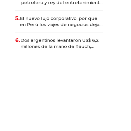
petrolero y rey del entretenimiento
que va por la licitación de
Tecnópolis junto a Fénix
5.
El nuevo lujo corporativo: por qué
en Perú los viajes de negocios dejan
de ser reuniones para convertirse
en experiencias transformadoras
6.
Dos argentinos levantaron US$ 6,2
millones de la mano de Rauch,
Englebienne y Woloski