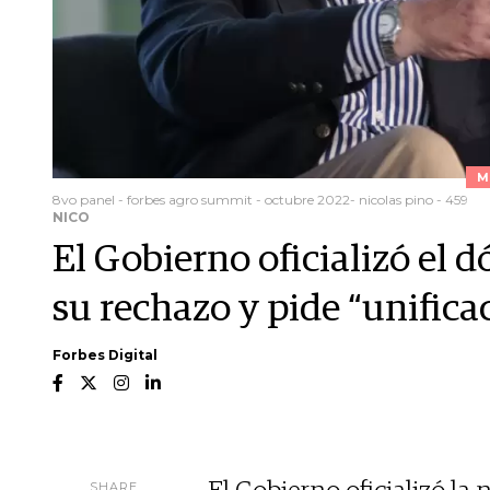
M
8vo panel - forbes agro summit - octubre 2022- nicolas pino - 459
NICO
El Gobierno oficializó el d
su rechazo y pide “unifica
Forbes Digital
SHARE