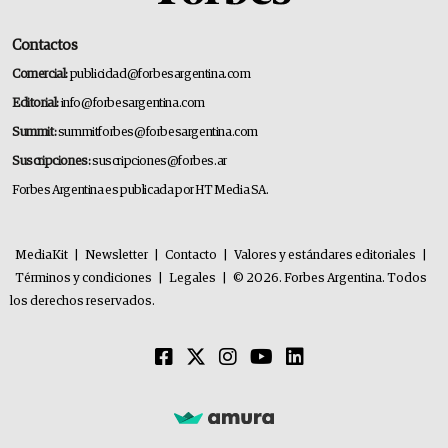
Contactos
Comercial:
publicidad@forbesargentina.com
Editorial:
info@forbesargentina.com
Summit:
summitforbes@forbesargentina.com
Suscripciones:
suscripciones@forbes.ar
Forbes Argentina es publicada por HT Media SA.
MediaKit
|
Newsletter
|
Contacto
|
Valores y estándares editoriales
|
Términos y condiciones
|
Legales
|
© 2026. Forbes Argentina. Todos
los derechos reservados.