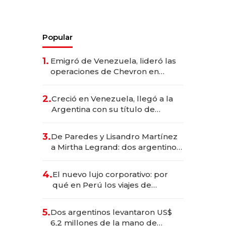
Popular
1.
Emigró de Venezuela, lideró las
operaciones de Chevron en
EE.UU. y hoy es la única mujer
CEO en Vaca Muerta
2.
Creció en Venezuela, llegó a la
Argentina con su título de
abogado y construyó un imperio
gastronómico que revoluciona
3.
De Paredes y Lisandro Martínez
las marcas "fast premium"
a Mirtha Legrand: dos argentinos
impulsan el negocio del wellness
deportivo y el cuidado corporal
4.
El nuevo lujo corporativo: por
qué en Perú los viajes de
negocios dejan de ser reuniones
para convertirse en experiencias
5.
Dos argentinos levantaron US$
transformadoras
6,2 millones de la mano de