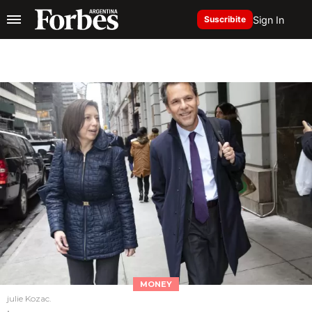
Sign In
Suscribite
MONEY
julie Kozac.
.