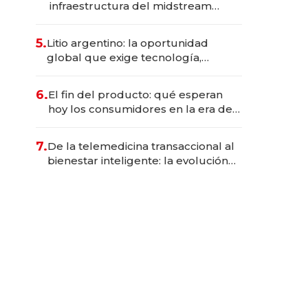
infraestructura del midstream
busca destrabar el potencial de
Vaca Muerta
5.
Litio argentino: la oportunidad
global que exige tecnología,
infraestructura y reglas estables
6.
El fin del producto: qué esperan
hoy los consumidores en la era de
las experiencias inteligentes
7.
De la telemedicina transaccional al
bienestar inteligente: la evolución
de doc24 para transformar a las
organizaciones