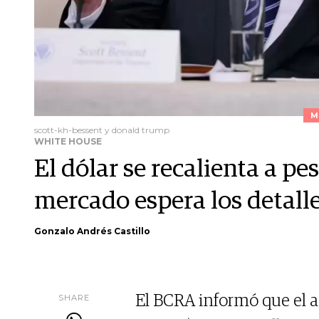
M
scott-kh-bessent y donald trump
WHITE HOUSE
El dólar se recalienta a pe
mercado espera los detall
Gonzalo Andrés Castillo
SHARE
El BCRA informó que el a