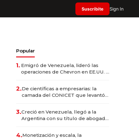
Suscribite
Sign In
Popular
1.
Emigró de Venezuela, lideró las
operaciones de Chevron en EE.UU. y
hoy es la única mujer CEO en Vaca
Muerta
2.
De científicas a empresarias: la
camada del CONICET que levantó
más de US$ 40 millones para
fundar startups biotech
3.
Creció en Venezuela, llegó a la
Argentina con su título de abogado
y construyó un imperio
gastronómico que revoluciona las
4.
Monetización y escala, la
marcas "fast premium"