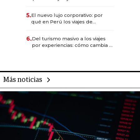
entretenimiento que va por la
licitación de Tecnópolis junto a
5.
El nuevo lujo corporativo: por
Fénix
qué en Perú los viajes de
negocios dejan de ser reuniones
para convertirse en experiencias
6.
Del turismo masivo a los viajes
transformadoras
por experiencias: cómo cambia el
negocio de la asistencia al viajero
Más noticias