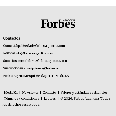
Contactos
Comercial:
publicidad@forbesargentina.com
Editorial:
info@forbesargentina.com
Summit:
summitforbes@forbesargentina.com
Suscripciones:
suscripciones@forbes.ar
Forbes Argentina es publicada por HT Media SA.
MediaKit
|
Newsletter
|
Contacto
|
Valores y estándares editoriales
|
Términos y condiciones
|
Legales
|
© 2026. Forbes Argentina. Todos
los derechos reservados.