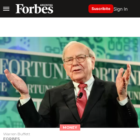
Sign In
Suscribite
MONEY
Warren Buffett
FORBES