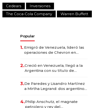
Cedears
Inversiones
The Coca-Cola Company
Warren Buffett
Popular
1.
Emigró de Venezuela, lideró las
operaciones de Chevron en
EE.UU. y hoy es la única mujer
CEO en Vaca Muerta
2.
Creció en Venezuela, llegó a la
Argentina con su título de
abogado y construyó un imperio
gastronómico que revoluciona
3.
De Paredes y Lisandro Martínez
las marcas "fast premium"
a Mirtha Legrand: dos argentinos
impulsan el negocio del wellness
deportivo y el cuidado corporal
4.
Philip Anschutz, el magnate
petrolero y rey del