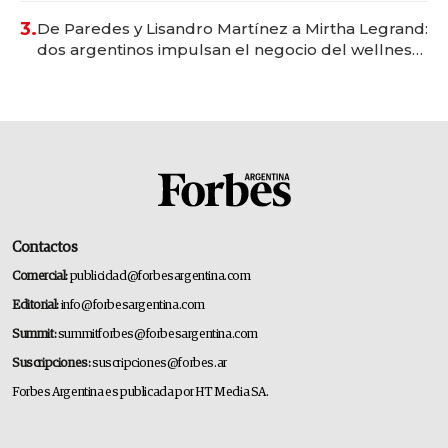
premium"
3.
De Paredes y Lisandro Martínez a Mirtha Legrand:
dos argentinos impulsan el negocio del wellness
deportivo y el cuidado corporal
Contactos
Comercial:
publicidad@forbesargentina.com
Editorial:
info@forbesargentina.com
Summit:
summitforbes@forbesargentina.com
Suscripciones:
suscripciones@forbes.ar
Forbes Argentina es publicada por HT Media SA.