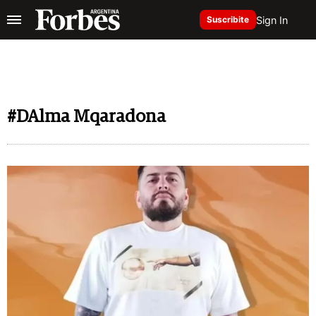
Sign In
Suscribite
#DAlma Mqaradona