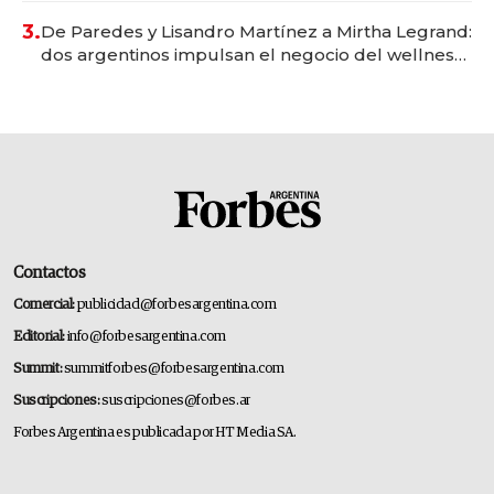
premium"
3.
De Paredes y Lisandro Martínez a Mirtha Legrand:
dos argentinos impulsan el negocio del wellness
deportivo y el cuidado corporal
Contactos
Comercial:
publicidad@forbesargentina.com
Editorial:
info@forbesargentina.com
Summit:
summitforbes@forbesargentina.com
Suscripciones:
suscripciones@forbes.ar
Forbes Argentina es publicada por HT Media SA.