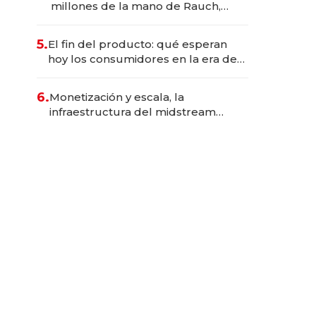
millones de la mano de Rauch,
Englebienne y Woloski
5.
El fin del producto: qué esperan
hoy los consumidores en la era de
las experiencias inteligentes
6.
Monetización y escala, la
infraestructura del midstream
busca destrabar el potencial de
Vaca Muerta