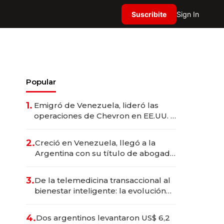
Suscribite
Sign In
Popular
1.
Emigró de Venezuela, lideró las
operaciones de Chevron en EE.UU. y
hoy es la única mujer CEO en Vaca
Muerta
2.
Creció en Venezuela, llegó a la
Argentina con su título de abogado
y construyó un imperio
gastronómico que revoluciona las
3.
De la telemedicina transaccional al
marcas "fast premium"
bienestar inteligente: la evolución
de doc24 para transformar a las
organizaciones
4.
Dos argentinos levantaron US$ 6,2