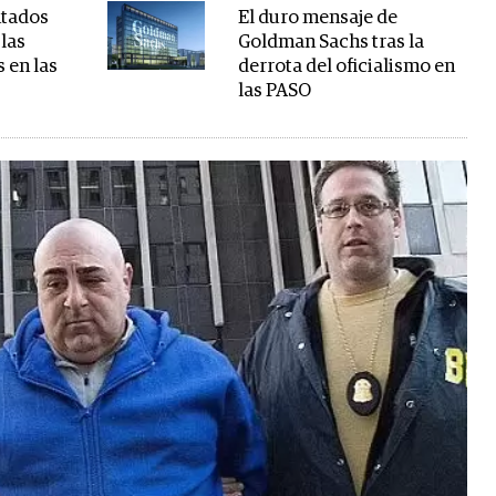
ntados
El duro mensaje de
 las
Goldman Sachs tras la
 en las
derrota del oficialismo en
las PASO