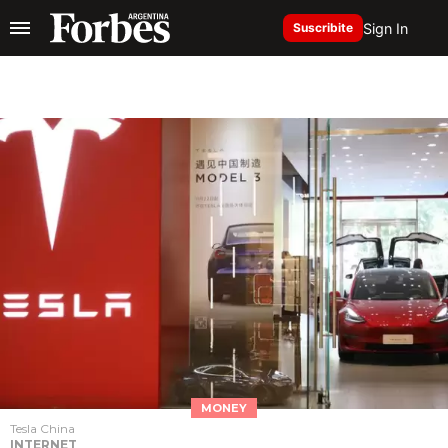
Sign In
Suscribite
MONEY
Tesla China
INTERNET