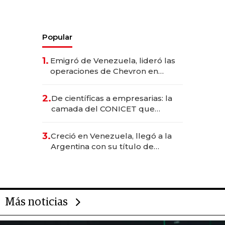
Popular
1.
Emigró de Venezuela, lideró las
operaciones de Chevron en
EE.UU. y hoy es la única mujer
CEO en Vaca Muerta
2.
De científicas a empresarias: la
camada del CONICET que
levantó más de US$ 40 millones
para fundar startups biotech
3.
Creció en Venezuela, llegó a la
Argentina con su título de
abogado y construyó un imperio
gastronómico que revoluciona
las marcas "fast premium"
Más noticias