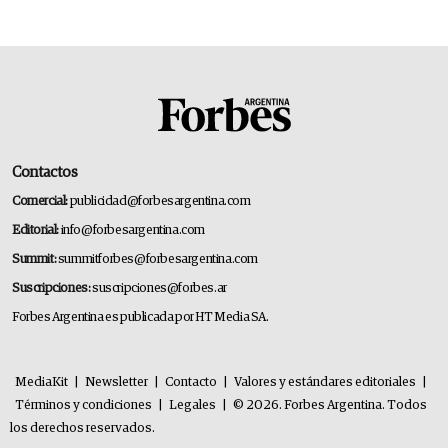
Contactos
Comercial:
publicidad@forbesargentina.com
Editorial:
info@forbesargentina.com
Summit:
summitforbes@forbesargentina.com
Suscripciones:
suscripciones@forbes.ar
Forbes Argentina es publicada por HT Media SA.
MediaKit
|
Newsletter
|
Contacto
|
Valores y estándares editoriales
|
Términos y condiciones
|
Legales
|
© 2026. Forbes Argentina. Todos
los derechos reservados.