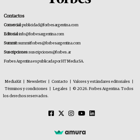
Contactos
Comercial:
publicidad@forbesargentina.com
Editorial:
info@forbesargentina.com
Summit:
summitforbes@forbesargentina.com
Suscripciones:
suscripciones@forbes.ar
Forbes Argentina es publicada por HT Media SA.
MediaKit
|
Newsletter
|
Contacto
|
Valores y estándares editoriales
|
Términos y condiciones
|
Legales
|
© 2026. Forbes Argentina. Todos
los derechos reservados.