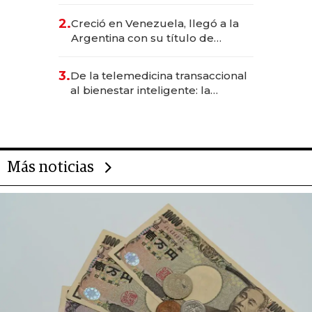
EE.UU. y hoy es la única mujer
CEO en Vaca Muerta
2.
Creció en Venezuela, llegó a la
Argentina con su título de
abogado y construyó un imperio
gastronómico que revoluciona
3.
De la telemedicina transaccional
las marcas "fast premium"
al bienestar inteligente: la
evolución de doc24 para
transformar a las organizaciones
Más noticias