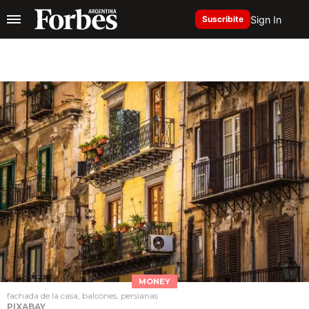
Sign In
Suscribite
MONEY
fachada de la casa, balcones, persianas
PIXABAY