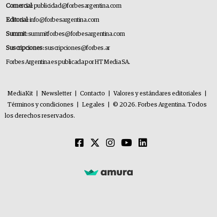
Comercial:
publicidad@forbesargentina.com
Editorial:
info@forbesargentina.com
Summit:
summitforbes@forbesargentina.com
Suscripciones:
suscripciones@forbes.ar
Forbes Argentina es publicada por HT Media SA.
MediaKit
|
Newsletter
|
Contacto
|
Valores y estándares editoriales
|
Términos y condiciones
|
Legales
|
© 2026. Forbes Argentina. Todos
los derechos reservados.